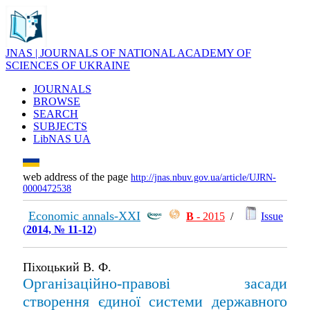
JNAS | JOURNALS OF NATIONAL ACADEMY OF
SCIENCES OF UKRAINE
JOURNALS
BROWSE
SEARCH
SUBJECTS
LibNAS UA
web address of the page
http://jnas.nbuv.gov.ua/article/UJRN-
0000472538
Economic annals-XXI
В
- 2015
/
Issue
(
2014, № 11-12
)
Піхоцький В. Ф.
Організаційно-правові засади
створення єдиної системи державного