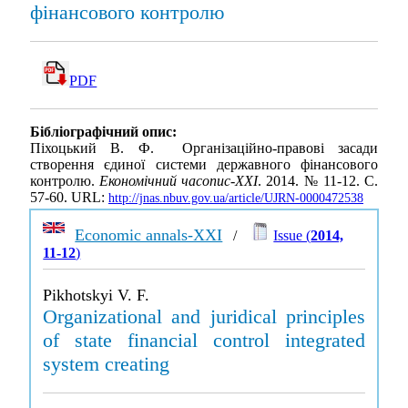
фінансового контролю
PDF
Бібліографічний опис:
Піхоцький В. Ф. Організаційно-правові засади
створення єдиної системи державного фінансового
контролю.
Економічний часопис-ХХІ
. 2014. № 11-12. С.
57-60. URL:
http://jnas.nbuv.gov.ua/article/UJRN-0000472538
Economic annals-XXI
/
Issue (
2014,
11-12
)
Pikhotskyi V. F.
Organizational and juridical principles
of state financial control integrated
system creating