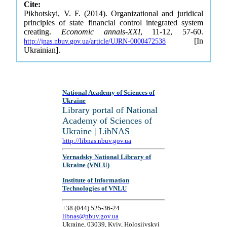
Cite:
Pikhotskyi, V. F. (2014). Organizational and juridical
principles of state financial control integrated system
creating.
Economic annals-XXI
, 11-12, 57-60.
[In
http://jnas.nbuv.gov.ua/article/UJRN-0000472538
Ukrainian].
National Academy of Sciences of
Ukraine
Library portal of National
Academy of Sciences of
Ukraine | LibNAS
http://libnas.nbuv.gov.ua
Vernadsky National Library of
Ukraine (VNLU)
Institute of Information
Technologies of VNLU
+38 (044) 525-36-24
libnas@nbuv.gov.ua
Ukraine, 03039, Kyiv, Holosiivskyi