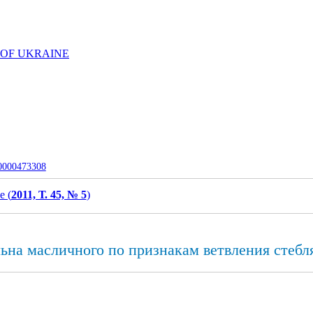
 OF UKRAINE
-0000473308
e (
2011, Т. 45, № 5
)
на масличного по признакам ветвления стебл