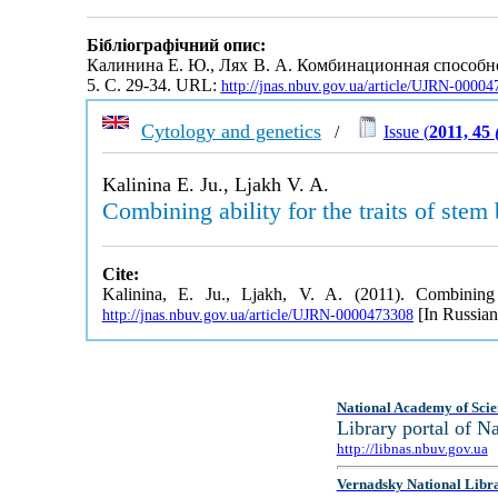
Бібліографічний опис:
Калинина Е. Ю., Лях В. А. Комбинационная способн
5. С. 29-34. URL:
http://jnas.nbuv.gov.ua/article/UJRN-0000
Cytology and genetics
/
Issue (
2011, 45
Kalinina E. Ju., Ljakh V. A.
Combining ability for the traits of stem
Cite:
Kalinina, E. Ju., Ljakh, V. A. (2011). Combining 
[In Russian
http://jnas.nbuv.gov.ua/article/UJRN-0000473308
National Academy of Scie
Library portal of 
http://libnas.nbuv.gov.ua
Vernadsky National Libr