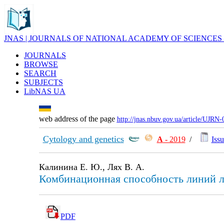
JNAS | JOURNALS OF NATIONAL ACADEMY OF SCIENCES
JOURNALS
BROWSE
SEARCH
SUBJECTS
LibNAS UA
web address of the page
http://jnas.nbuv.gov.ua/article/UJRN
Cytology and genetics
А
- 2019
/
Issu
Калинина Е. Ю., Лях В. А.
Комбинационная способность линий ль
PDF