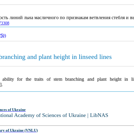
ость линий льна масличного по признакам ветвления стебля и в
473308
(5)
)
 branching and plant height in linseed lines
ability for the traits of stem branching and plant height in l
].
nces of Ukraine
National Academy of Sciences of Ukraine | LibNAS
ary of Ukraine (VNLU)