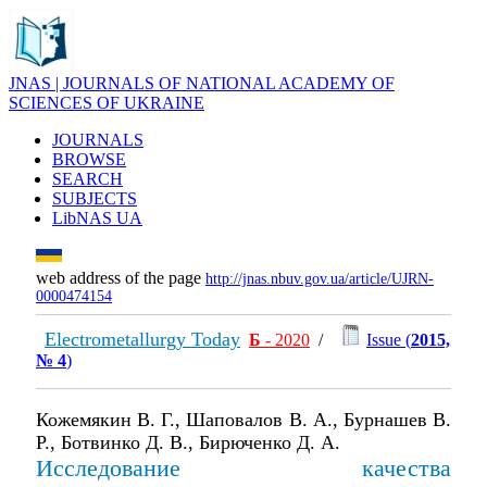
JNAS | JOURNALS OF NATIONAL ACADEMY OF
SCIENCES OF UKRAINE
JOURNALS
BROWSE
SEARCH
SUBJECTS
LibNAS UA
web address of the page
http://jnas.nbuv.gov.ua/article/UJRN-
0000474154
Electrometallurgy Today
Б
- 2020
/
Issue (
2015,
№ 4
)
Кожемякин В. Г., Шаповалов В. А., Бурнашев В.
Р., Ботвинко Д. В., Бирюченко Д. А.
Исследование качества