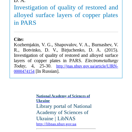
D. A.
Investigation of quality of restored and
alloyed surface layers of copper plates
in PARS
Cite:
Kozhemjakin, V. G., Shapovalov, V. A., Burnashev, V.
R., Botvinko, D. V., Birjuchenko, D. A. (2015).
Investigation of quality of restored and alloyed surface
layers of copper plates in PARS.
Electrometallurgy
Today
, 4, 25-30.
http://jnas.nbuv.gov.ua/article/UJRN-
[In Russian].
0000474154
National Academy of Sciences of
Ukraine
Library portal of National
Academy of Sciences of
Ukraine | LibNAS
http://libnas.nbuv.gov.ua