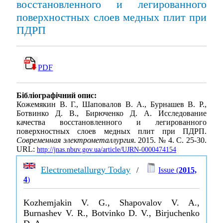
восстановленного и легированного
поверхностных слоев медных плит при
ПДРП
PDF
Бібліографічний опис:
Кожемякин В. Г., Шаповалов В. А., Бурнашев В. Р.,
Ботвинко Д. В., Бирюченко Д. А. Исследование
качества восстановленного и легированного
поверхностных слоев медных плит при ПДРП.
Современная электрометаллургия
. 2015. № 4. С. 25-30.
URL:
http://jnas.nbuv.gov.ua/article/UJRN-0000474154
Electrometallurgy Today
/
Issue (
2015,
4
)
Kozhemjakin V. G., Shapovalov V. A.,
Burnashev V. R., Botvinko D. V., Birjuchenko