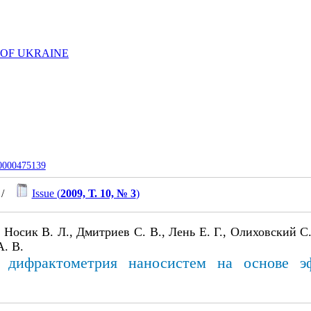
 OF UKRAINE
-0000475139
/
Issue (
2009, Т. 10, № 3
)
 Носик В. Л., Дмитриев С. В., Лень Е. Г., Олиховский С.
А. В.
я дифрактометрия наносистем на основе э