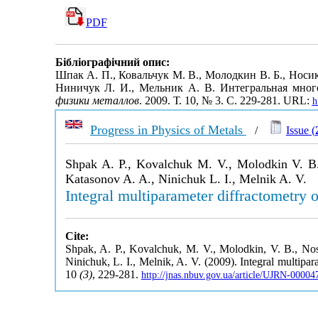
PDF
Бібліографічний опис:
Шпак А. П., Ковальчук М. В., Молодкин В. Б., Носик 
Ниничук Л. И., Мельник А. В. Интегральная мног
физики металлов
. 2009. Т. 10, № 3. С. 229-281. URL:
h
Progress in Physics of Metals
/
Issue (
Shpak A. P., Kovalchuk M. V., Molodkin V. B.,
Katasonov A. A., Ninichuk L. I., Melnik A. V.
Integral multiparameter diffractometry o
Cite:
Shpak, A. P., Kovalchuk, M. V., Molodkin, V. B., Nosik
Ninichuk, L. I., Melnik, A. V. (2009). Integral multipara
10
(3)
, 229-281.
http://jnas.nbuv.gov.ua/article/UJRN-0000