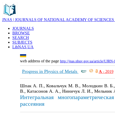
JNAS | JOURNALS OF NATIONAL ACADEMY OF SCIENCES
JOURNALS
BROWSE
SEARCH
SUBJECTS
LibNAS UA
web address of the page
http://jnas.nbuv.gov.ua/article/UJRN
Progress in Physics of Metals
А
- 2019
Шпак А. П., Ковальчук М. В., Молодкин В. Б.,
В., Катасонов А. А., Ниничук Л. И., Мельник 
Интегральная многопараметрическа
рассеяния