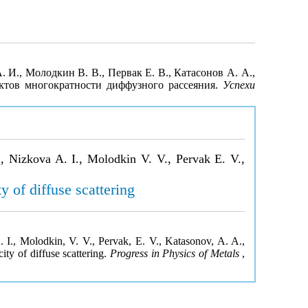
. И., Молодкин В. В., Первак Е. В., Катасонов А. А.,
ктов многократности диффузного рассеяния.
Успехи
, Nizkova A. I., Molodkin V. V., Pervak E. V.,
y of diffuse scattering
. I., Molodkin, V. V., Pervak, E. V., Katasonov, A. A.,
ity of diffuse scattering.
Progress in Physics of Metals
,