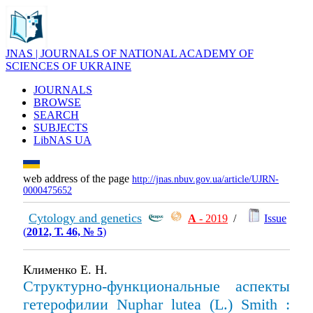
JNAS | JOURNALS OF NATIONAL ACADEMY OF
SCIENCES OF UKRAINE
JOURNALS
BROWSE
SEARCH
SUBJECTS
LibNAS UA
web address of the page
http://jnas.nbuv.gov.ua/article/UJRN-
0000475652
Cytology and genetics
А
- 2019
/
Issue
(
2012, Т. 46, № 5
)
Клименко Е. Н.
Структурно-функциональные аспекты
гетерофилии Nuphar lutea (L.) Smith :