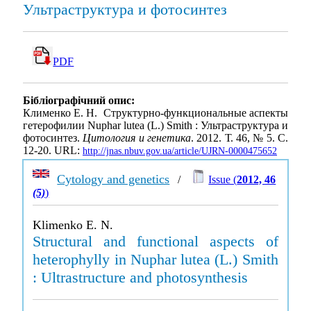
Ультраструктура и фотосинтез
PDF
Бібліографічний опис:
Клименко Е. Н. Структурно-функциональные аспекты
гетерофилии Nuphar lutea (L.) Smith : Ультраструктура и
фотосинтез.
Цитология и генетика
. 2012. Т. 46, № 5. С.
12-20. URL:
http://jnas.nbuv.gov.ua/article/UJRN-0000475652
Cytology and genetics
/
Issue (
2012, 46
(5)
)
Klimenko E. N.
Structural and functional aspects of
heterophylly in Nuphar lutea (L.) Smith
: Ultrastructure and photosynthesis