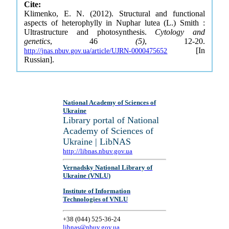
Cite:
Klimenko, E. N. (2012). Structural and functional
aspects of heterophylly in Nuphar lutea (L.) Smith :
Ultrastructure and photosynthesis.
Cytology and
genetics
, 46
(5)
, 12-20.
[In
http://jnas.nbuv.gov.ua/article/UJRN-0000475652
Russian].
National Academy of Sciences of
Ukraine
Library portal of National
Academy of Sciences of
Ukraine | LibNAS
http://libnas.nbuv.gov.ua
Vernadsky National Library of
Ukraine (VNLU)
Institute of Information
Technologies of VNLU
+38 (044) 525-36-24
libnas@nbuv.gov.ua