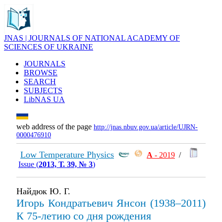
JNAS | JOURNALS OF NATIONAL ACADEMY OF
SCIENCES OF UKRAINE
JOURNALS
BROWSE
SEARCH
SUBJECTS
LibNAS UA
web address of the page
http://jnas.nbuv.gov.ua/article/UJRN-
0000476910
Low Temperature Physics
А
- 2019
/
Issue (
2013, Т. 39, № 3
)
Найдюк Ю. Г.
Игорь Кондратьевич Янсон (1938–2011)
К 75-летию со дня рождения