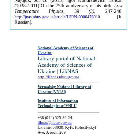
Najdjuk, Ju. G. (2013). Igor Kondratievich Yanson
(1938–2011) On the 75th anniversary of his birth.
Low
Temperature Physics
, 39
(3)
, 247-248.
[In
http://jnas.nbuv.gov.ua/article/UJRN-0000476910
Russian].
National Academy of Sciences of
Ukraine
Library portal of National
Academy of Sciences of
Ukraine | LibNAS
http://libnas.nbuv.gov.ua
Vernadsky National Library of
Ukraine (VNLU)
Institute of Information
Technologies of VNLU
+38 (044) 525-36-24
libnas@nbuv.gov.ua
Ukraine, 03039, Kyiv, Holosiivskyi
Ave, 3, room 209