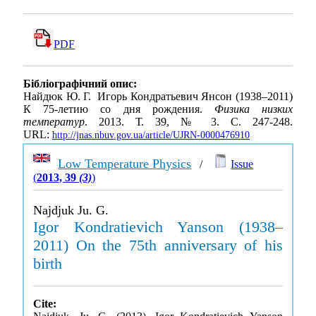
PDF
Бібліографічний опис:
Найдюк Ю. Г. Игорь Кондратьевич Янсон (1938–2011)
К 75-летию со дня рождения.
Физика низких
температур
. 2013. Т. 39, № 3. С. 247-248.
URL:
http://jnas.nbuv.gov.ua/article/UJRN-0000476910
Low Temperature Physics
/
Issue
(
2013, 39
(3)
)
Najdjuk Ju. G.
Igor Kondratievich Yanson (1938–
2011) On the 75th anniversary of his
birth
Cite: