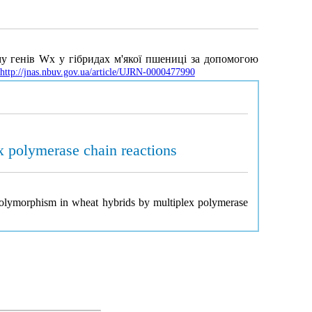
му генів Wx у гібридах м'якої пшениці за допомогою
http://jnas.nbuv.gov.ua/article/UJRN-0000477990
x polymerase chain reactions
 polymorphism in wheat hybrids by multiplex polymerase