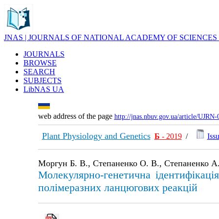
JNAS | JOURNALS OF NATIONAL ACADEMY OF SCIENCES
JOURNALS
BROWSE
SEARCH
SUBJECTS
LibNAS UA
web address of the page
http://jnas.nbuv.gov.ua/article/UJRN
Plant Physiology and Genetics
Б
- 2019
/
Issu
Моргун Б. В., Степаненко О. В., Степаненко А. 
Молекулярно-генетична ідентифікаці
полімеразних ланцюгових реакцій