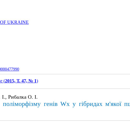
 OF UKRAINE
-0000477990
e (
2015, Т. 47, № 1
)
І., Рибалка О. І.
я поліморфізму генів Wx у гібридах м'якої 