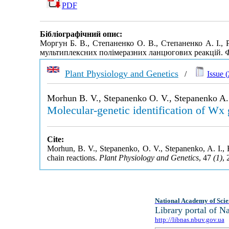
PDF
Бібліографічний опис:
Моргун Б. В., Степаненко О. В., Степаненко А. І.,
мультиплексних полімеразних ланцюгових реакцій.
Ф
Plant Physiology and Genetics
/
Issue (
Morhun B. V., Stepanenko O. V., Stepanenko A. 
Molecular-genetic identification of Wx
Cite:
Morhun, B. V., Stepanenko, O. V., Stepanenko, A. I., 
chain reactions.
Plant Physiology and Genetics
, 47
(1)
,
National Academy of Scie
Library portal of 
http://libnas.nbuv.gov.ua