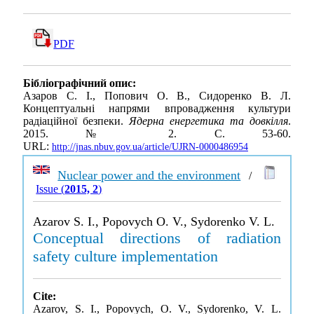
PDF
Бібліографічний опис:
Азаров С. І., Попович О. В., Сидоренко В. Л.
Концептуальні напрями впровадження культури
радіаційної безпеки.
Ядерна енергетика та довкілля
.
2015. № 2. С. 53-60.
URL:
http://jnas.nbuv.gov.ua/article/UJRN-0000486954
Nuclear power and the environment
/
Issue (
2015, 2
)
Azarov S. I., Popovych O. V., Sydorenko V. L.
Conceptual directions of radiation
safety culture implementation
Cite:
Azarov, S. I., Popovych, O. V., Sydorenko, V. L.