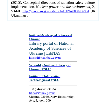
(2015). Conceptual directions of radiation safety culture
implementation.
Nuclear power and the environment
, 2,
53-60.
[In
http://jnas.nbuv.gov.ua/article/UJRN-0000486954
Ukrainian].
National Academy of Sciences of
Ukraine
Library portal of National
Academy of Sciences of
Ukraine | LibNAS
http://libnas.nbuv.gov.ua
Vernadsky National Library of
Ukraine (VNLU)
Institute of Information
Technologies of VNLU
+38 (044) 525-36-24
libnas@nbuv.gov.ua
Ukraine, 03039, Kyiv, Holosiivskyi
Ave, 3, room 209