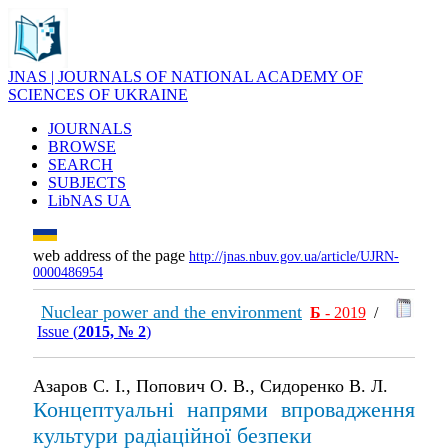
JNAS | JOURNALS OF NATIONAL ACADEMY OF
SCIENCES OF UKRAINE
JOURNALS
BROWSE
SEARCH
SUBJECTS
LibNAS UA
web address of the page
http://jnas.nbuv.gov.ua/article/UJRN-
0000486954
Nuclear power and the environment
Б
- 2019
/
Issue (
2015, № 2
)
Азаров С. І., Попович О. В., Сидоренко В. Л.
Концептуальні напрями впровадження
культури радіаційної безпеки