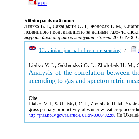
PDF
Бібліографічний опис:
Лялько В. І., Сахацький О. І., Жолобак Г. М., Сибір
первинною продуктивністю за даними газо- та спект
журнал дистанційного зондування Землі
. 2016. № 8. 
Ukrainian journal of remote sensing
/
Lialko V. I., Sakhatskyi O. I., Zholobak H. M.,
Analysis of the correlation between t
according to gas and spectrometric mea
Cite:
Lialko, V. I., Sakhatskyi, O. I., Zholobak, H. M., Sybi
gross primary productivity of winter wheat crop accordi
[In Ukraini
http://jnas.nbuv.gov.ua/article/UJRN-0000492286