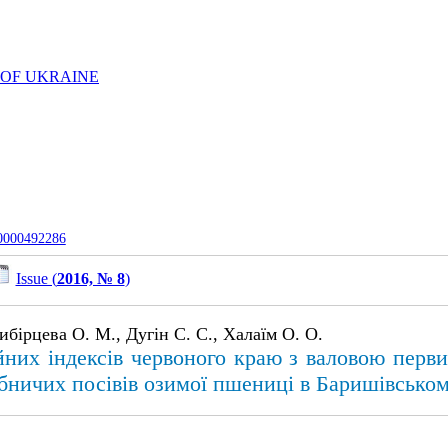
 OF UKRAINE
-0000492286
Issue (
2016, № 8
)
ибірцева О. М., Дугін С. С., Халаїм О. О.
ійних індексів червоного краю з валовою пер
бничих посівів озимої пшениці в Баришівському