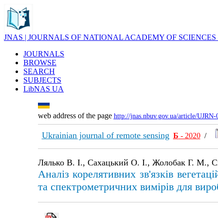
JNAS | JOURNALS OF NATIONAL ACADEMY OF SCIENCES
JOURNALS
BROWSE
SEARCH
SUBJECTS
LibNAS UA
web address of the page
http://jnas.nbuv.gov.ua/article/UJRN
Ukrainian journal of remote sensing
Б
- 2020
/
Лялько В. І., Сахацький О. І., Жолобак Г. М., С
Аналіз корелятивних зв'язків вегетац
та спектрометричних вимірів для виро