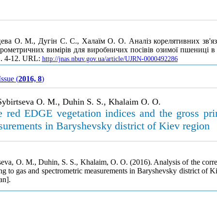
цева О. М., Дугін С. С., Халаїм О. О. Аналіз корелятивних зв'
рометричних вимірів для виробничих посівів озимої пшениці в 
С. 4-12. URL:
http://jnas.nbuv.gov.ua/article/UJRN-0000492286
Issue (
2016, 8
)
 Sybirtseva O. M., Duhin S. S., Khalaim O. O.
he red EDGE vegetation indices and the gross pri
surements in Baryshevsky district of Kiev region
rtseva, O. M., Duhin, S. S., Khalaim, O. O. (2016). Analysis of the cor
ng to gas and spectrometric measurements in Baryshevsky district of K
an].