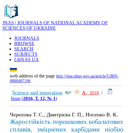
JNAS | JOURNALS OF NATIONAL ACADEMY OF
SCIENCES OF UKRAINE
JOURNALS
BROWSE
SEARCH
SUBJECTS
LibNAS UA
web address of the page
http://jnas.nbuv.gov.ua/article/UJRN-
0000497196
Science and innovation
А
- 2018
/
Issue (
2016, Т. 12, № 1
)
Черепова Т. С., Дмитрієва Г. П., Носенко В. К.
Жаростійкість порошкових кобальтових
сплавів, зміцнених карбідами ніобію