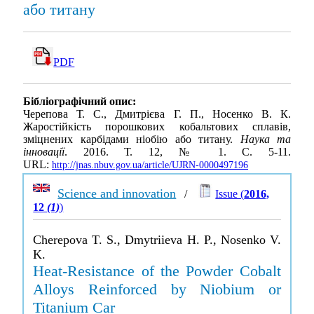
або титану
PDF
Бібліографічний опис:
Черепова Т. С., Дмитрієва Г. П., Носенко В. К.
Жаростійкість порошкових кобальтових сплавів,
зміцнених карбідами ніобію або титану.
Наука та
інновації
. 2016. Т. 12, № 1. С. 5-11.
URL:
http://jnas.nbuv.gov.ua/article/UJRN-0000497196
Science and innovation
/
Issue (
2016,
12
(1)
)
Cherepova T. S., Dmytriieva H. P., Nosenko V.
K.
Heat-Resistance of the Powder Cobalt
Alloys Reinforced by Niobium or
Titanium Car