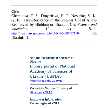
Cite:
Cherepova, T. S., Dmytriieva, H. P., Nosenko, V. K.
(2016). Heat-Resistance of the Powder Cobalt Alloys
Reinforced by Niobium or Titanium Car.
Science and
innovation
, 12
(1)
, 5-11.
[In
http://jnas.nbuv.gov.ua/article/UJRN-0000497196
Ukrainian].
National Academy of Sciences of
Ukraine
Library portal of National
Academy of Sciences of
Ukraine | LibNAS
http://libnas.nbuv.gov.ua
Vernadsky National Library of
Ukraine (VNLU)
Institute of Information
Technologies of VNLU