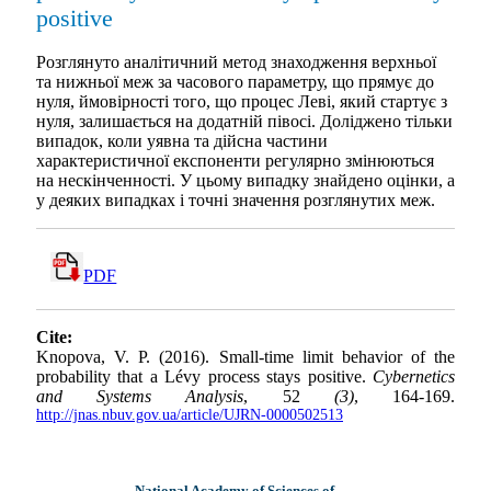
positive
Розглянуто аналітичний метод знаходження верхньої
та нижньої меж за часового параметру, що прямує до
нуля, ймовірності того, що процес Леві, який стартує з
нуля, залишається на додатній півосі. Доліджено тільки
випадок, коли уявна та дійсна частини
характеристичної експоненти регулярно змінюються
на нескінченності. У цьому випадку знайдено оцінки, а
у деяких випадках і точні значення розглянутих меж.
PDF
Cite:
Knopova, V. P. (2016). Small-time limit behavior of the
probability that a Lévy process stays positive.
Cybernetics
and Systems Analysis
, 52
(3)
, 164-169.
http://jnas.nbuv.gov.ua/article/UJRN-0000502513
National Academy of Sciences of