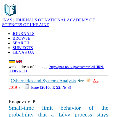
JNAS | JOURNALS OF NATIONAL ACADEMY OF
SCIENCES OF UKRAINE
JOURNALS
BROWSE
SEARCH
SUBJECTS
LibNAS UA
web address of the page
http://jnas.nbuv.gov.ua/article/UJRN-
0000502513
Cybernetics and Systems Analysis
А
-
2019
/
Issue (
2016, Т. 52, № 3
)
Knopova V. P.
Small-time limit behavior of the
probability that a Lévy process stays