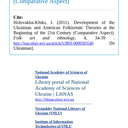
(Comparative Aspect)
Cite:
Holovakha-Khiks, I. (2011). Development of the
Ukrainian and American Folkloristic Theories at the
Beginning of the 21st Century (Comparative Aspect).
Folk art and ethnology
, 4, 34-39 .
[In
http://jnas.nbuv.gov.ua/article/UJRN-0000503540
Ukrainian].
National Academy of Sciences of
Ukraine
Library portal of National
Academy of Sciences of
Ukraine | LibNAS
http://libnas.nbuv.gov.ua
Vernadsky National Library of
Ukraine (VNLU)
Institute of Information
Technologies of VNLU