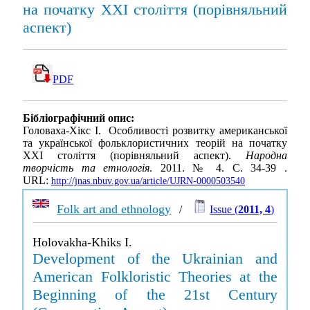
на початку XXІ століття (порівняльний
аспект)
PDF
Бібліографічний опис:
Головаха-Хікс І. Особливості розвитку американської
та української фольклористичних теорій на початку
XXІ століття (порівняльний аспект).
Народна
творчість та етнологія
. 2011. № 4. С. 34-39 .
URL:
http://jnas.nbuv.gov.ua/article/UJRN-0000503540
Folk art and ethnology
/
Issue (
2011, 4
)
Holovakha-Khiks I.
Development of the Ukrainian and
American Folkloristic Theories at the
Beginning of the 21st Century