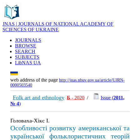
JNAS | JOURNALS OF NATIONAL ACADEMY OF
SCIENCES OF UKRAINE
JOURNALS
BROWSE
SEARCH
SUBJECTS
LibNAS UA
web address of the page
http://jnas.nbuv.gov.ua/article/UJRN-
0000503540
Folk art and ethnology
Б
- 2020
/
Issue (
2011,
№ 4
)
Головаха-Хікс І.
Особливості розвитку американської та
української фольклористичних теорій