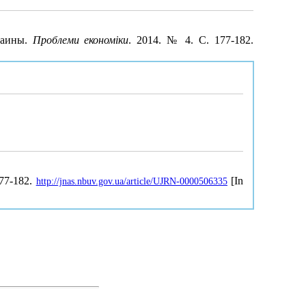
раины.
Проблеми економіки
. 2014. № 4. С. 177-182.
177-182.
[In
http://jnas.nbuv.gov.ua/article/UJRN-0000506335