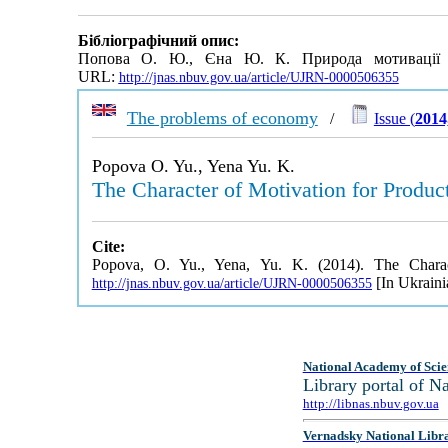
Бібліографічний опис:
Попова О. Ю., Єна Ю. К. Природа мотивації в
URL:
http://jnas.nbuv.gov.ua/article/UJRN-0000506355
The problems of economy
/
Issue (
2014
Popova O. Yu., Yena Yu. K.
The Character of Motivation for Product
Cite:
Popova, O. Yu., Yena, Yu. K. (2014). The Charact
[In Ukraini
http://jnas.nbuv.gov.ua/article/UJRN-0000506355
National Academy of Scie
Library portal of 
http://libnas.nbuv.gov.ua
Vernadsky National Libr