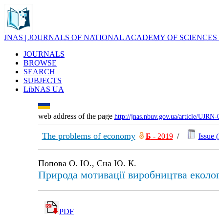
JNAS | JOURNALS OF NATIONAL ACADEMY OF SCIENCES
JOURNALS
BROWSE
SEARCH
SUBJECTS
LibNAS UA
web address of the page
http://jnas.nbuv.gov.ua/article/UJRN
The problems of economy
Б
- 2019
/
Issue (
Попова О. Ю., Єна Ю. К.
Природа мотивації виробництва еколог
PDF