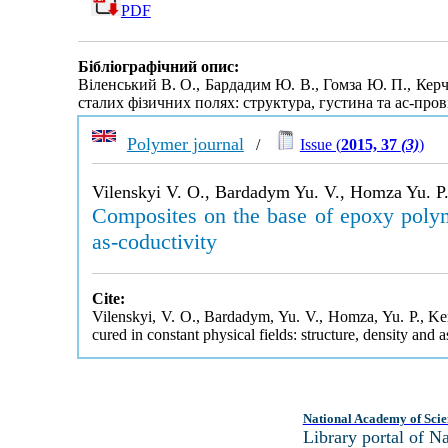
PDF
Бібліографічний опис:
Віленський В. О., Бардадим Ю. В., Гомза Ю. П., Керч
сталих фізичних полях: структура, густина та ac-пров
Polymer journal
/
Issue (
2015, 37
(3)
)
Vilenskyi V. O., Bardadym Yu. V., Homza Yu. P.
Composites on the base of epoxy polyme
as-coductivity
Cite:
Vilenskyi, V. O., Bardadym, Yu. V., Homza, Yu. P., Ker
cured in constant physical fields: structure, density and 
National Academy of Scie
Library portal of 