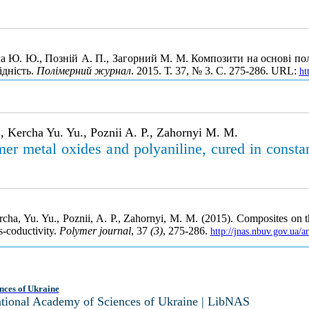
а Ю. Ю., Позній А. П., Загорний М. М. Композити на основі поліе
ідність.
Полімерний журнал
. 2015. Т. 37, № 3. С. 275-286. URL:
ht
, Kercha Yu. Yu., Poznii A. P., Zahornyi M. M.
r metal oxides and polyaniline, cured in constant 
cha, Yu. Yu., Poznii, A. P., Zahornyi, M. M. (2015). Composites on 
as-coductivity.
Polymer journal
, 37
(3)
, 275-286.
http://jnas.nbuv.gov.ua/
nces of Ukraine
National Academy of Sciences of Ukraine | LibNAS