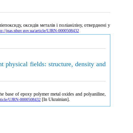
поксиду, оксидів металів і поліаніліну, отверднені у
tp://jnas.nbuv.gov.ua/article/UJRN-0000508432
physical fields: structure, density and
the base of epoxy polymer metal oxides and polyaniline,
[In Ukrainian].
article/UJRN-0000508432