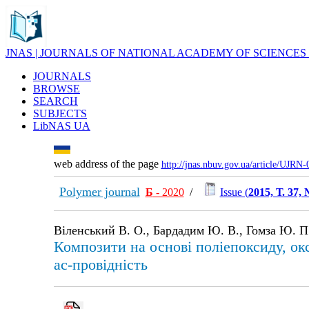
JNAS | JOURNALS OF NATIONAL ACADEMY OF SCIENCES
JOURNALS
BROWSE
SEARCH
SUBJECTS
LibNAS UA
web address of the page
http://jnas.nbuv.gov.ua/article/UJRN
Polymer journal
Б
- 2020
/
Issue (
2015, Т. 37,
Віленський В. О., Бардадим Ю. В., Гомза Ю. П
Композити на основі поліепоксиду, окси
ac-провідність