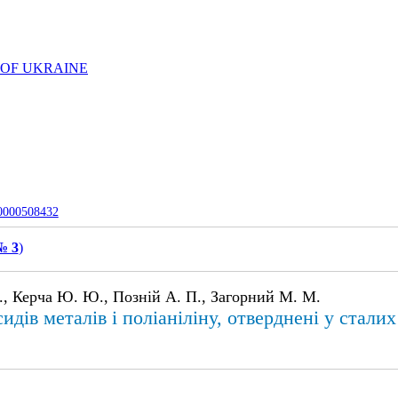
 OF UKRAINE
-0000508432
 № 3
)
., Керча Ю. Ю., Позній А. П., Загорний М. М.
дів металів і поліаніліну, отверднені у стали