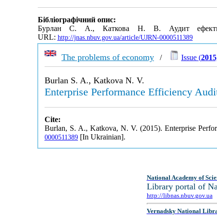
Бібліографічний опис:
Бурлан С. А., Каткова Н. В. Аудит ефектив
URL:
http://jnas.nbuv.gov.ua/article/UJRN-0000511389
The problems of economy
/
Issue (
2015
Burlan S. A., Katkova N. V.
Enterprise Performance Efficiency Audi
Cite:
Burlan, S. A., Katkova, N. V. (2015). Enterprise Perf
[In Ukrainian].
0000511389
National Academy of Scie
Library portal of 
http://libnas.nbuv.gov.ua
Vernadsky National Libr