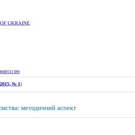
 OF UKRAINE
-0000511389
2015, № 1
)
ємства: методичний аспект