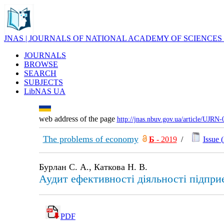
JNAS | JOURNALS OF NATIONAL ACADEMY OF SCIENCES
JOURNALS
BROWSE
SEARCH
SUBJECTS
LibNAS UA
web address of the page
http://jnas.nbuv.gov.ua/article/UJRN
The problems of economy
Б
- 2019
/
Issue (
Бурлан С. А., Каткова Н. В.
Аудит ефективності діяльності підпри
PDF