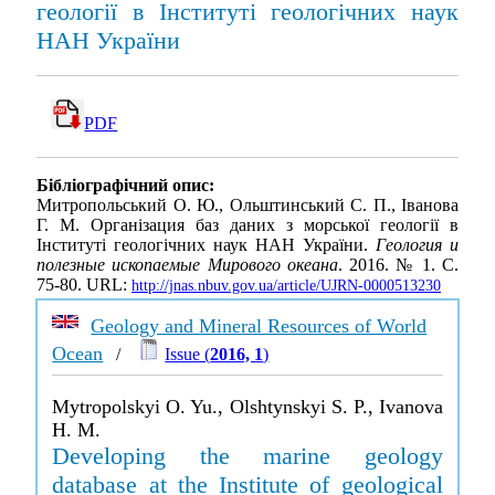
геології в Інституті геологічних наук
НАН України
PDF
Бібліографічний опис:
Митропольський О. Ю., Ольштинський С. П., Іванова
Г. М. Організация баз даних з морської геології в
Інституті геологічних наук НАН України.
Геология и
полезные ископаемые Мирового океана
. 2016. № 1. С.
75-80. URL:
http://jnas.nbuv.gov.ua/article/UJRN-0000513230
Geology and Mineral Resources of World
Ocean
/
Issue (
2016, 1
)
Mytropolskyi O. Yu., Olshtynskyi S. P., Ivanova
H. M.
Developing the marine geology
database at the Institute of geological