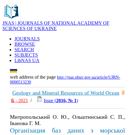
JNAS | JOURNALS OF NATIONAL ACADEMY OF
SCIENCES OF UKRAINE
JOURNALS
BROWSE
SEARCH
SUBJECTS
LibNAS UA
web address of the page
http://jnas.nbuv.gov.ua/article/UJRN-
0000513230
Geology and Mineral Resources of World Ocean
Б
- 2021
/
Issue (
2016, № 1
)
Митропольський О. Ю., Ольштинський С. П.,
Іванова Г. М.
Організация баз даних з морської