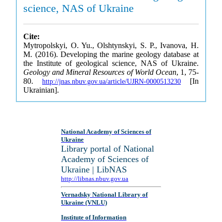
science, NAS of Ukraine
Cite:
Mytropolskyi, O. Yu., Olshtynskyi, S. P., Ivanova, H.
M. (2016). Developing the marine geology database at
the Institute of geological science, NAS of Ukraine.
Geology and Mineral Resources of World Ocean
, 1, 75-
80.
[In
http://jnas.nbuv.gov.ua/article/UJRN-0000513230
Ukrainian].
National Academy of Sciences of
Ukraine
Library portal of National
Academy of Sciences of
Ukraine | LibNAS
http://libnas.nbuv.gov.ua
Vernadsky National Library of
Ukraine (VNLU)
Institute of Information