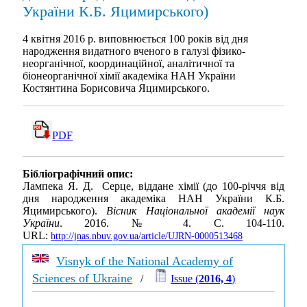
України К.Б. Яцимирського)
4 квітня 2016 р. виповнюється 100 років від дня
народження видатного вченого в галузі фізико-
неорганічної, координаційної, аналітичної та
біонеорганічної хімії академіка НАН України
Костянтина Борисовича Яцимирського.
PDF
Бібліографічний опис:
Лампека Я. Д. Серце, віддане хімії (до 100-річчя від
дня народження академіка НАН України К.Б.
Яцимирського).
Вісник Національної академії наук
України
. 2016. № 4. С. 104-110.
URL:
http://jnas.nbuv.gov.ua/article/UJRN-0000513468
Visnyk of the National Academy of
Sciences of Ukraine
/
Issue (
2016, 4
)