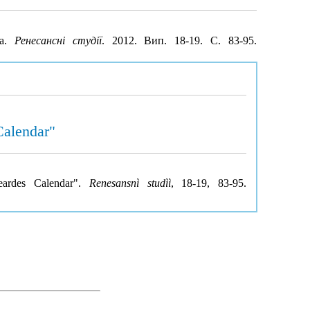
ра.
Ренесансні студії
. 2012. Вип. 18-19. С. 83-95.
Calendar"
eardes Calendar".
Renesansnì studìì
, 18-19, 83-95.