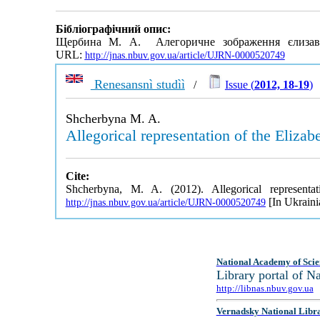
Бібліографічний опис:
Щербина М. А. Алегоричне зображення єлизаве
URL:
http://jnas.nbuv.gov.ua/article/UJRN-0000520749
Renesansnì studìì
/
Issue (
2012, 18-19
)
Shcherbyna M. A.
Allegorical representation of the Eliz
Cite:
Shcherbyna, M. A. (2012). Allegorical represen
[In Ukraini
http://jnas.nbuv.gov.ua/article/UJRN-0000520749
National Academy of Scie
Library portal of 
http://libnas.nbuv.gov.ua
Vernadsky National Libr