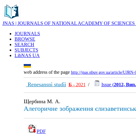
JNAS | JOURNALS OF NATIONAL ACADEMY OF SCIENCES
JOURNALS
BROWSE
SEARCH
SUBJECTS
LibNAS UA
web address of the page
http://jnas.nbuv.gov.ua/article/UJRN
Renesansnì studìì
Б
- 2021
/
Issue (
2012, Вип.
Щербина М. А.
Алегоричне зображення єлизаветинськ
PDF