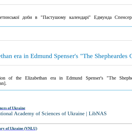
тинської доби в "Пастушому календарі" Едмунда Спенсе
abethan era in Edmund Spenser's "The Shepheardes 
tation of the Elizabethan era in Edmund Spenser's "The Sheph
an].
nces of Ukraine
National Academy of Sciences of Ukraine | LibNAS
ary of Ukraine (VNLU)