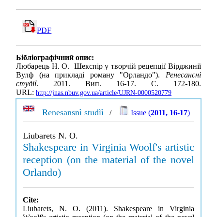
PDF
Бібліографічний опис:
Любарець Н. О. Шекспір у творчій рецепції Вірджинії
Вулф (на прикладі роману "Орландо").
Ренесансні
студії
. 2011. Вип. 16-17. С. 172-180.
URL:
http://jnas.nbuv.gov.ua/article/UJRN-0000520779
Renesansnì studìì
/
Issue (
2011, 16-17
)
Liubarets N. O.
Shakespeare in Virginia Woolf's artistic
reception (on the material of the novel
Orlando)
Cite:
Liubarets, N. O. (2011). Shakespeare in Virginia