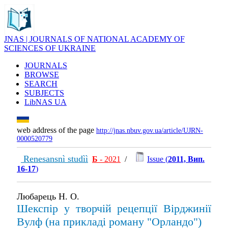
JNAS | JOURNALS OF NATIONAL ACADEMY OF
SCIENCES OF UKRAINE
JOURNALS
BROWSE
SEARCH
SUBJECTS
LibNAS UA
web address of the page
http://jnas.nbuv.gov.ua/article/UJRN-
0000520779
Renesansnì studìì
Б
- 2021
/
Issue (
2011, Вип.
16-17
)
Любарець Н. О.
Шекспір у творчій рецепції Вірджинії
Вулф (на прикладі роману "Орландо")