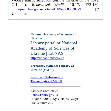
Woolf's artistic reception (on the material of the novel
Orlando).
Renesansnì studìì
, 16-17, 172-180.
[In
http://jnas.nbuv.gov.ua/article/UJRN-0000520779
Ukrainian].
National Academy of Sciences of
Ukraine
Library portal of National
Academy of Sciences of
Ukraine | LibNAS
http://libnas.nbuv.gov.ua
Vernadsky National Library of
Ukraine (VNLU)
Institute of Information
Technologies of VNLU
+38 (044) 525-36-24
libnas@nbuv.gov.ua
Ukraine, 03039, Kyiv, Holosiivskyi
Ave, 3, room 209