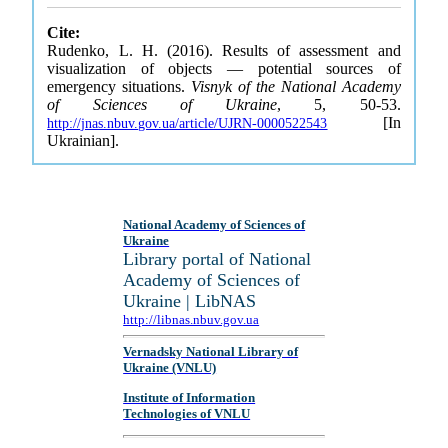
Cite:
Rudenko, L. H. (2016). Results of assessment and
visualization of objects — potential sources of
emergency situations.
Visnyk of the National Academy
of Sciences of Ukraine
, 5, 50-53.
[In
http://jnas.nbuv.gov.ua/article/UJRN-0000522543
Ukrainian].
National Academy of Sciences of
Ukraine
Library portal of National
Academy of Sciences of
Ukraine | LibNAS
http://libnas.nbuv.gov.ua
Vernadsky National Library of
Ukraine (VNLU)
Institute of Information
Technologies of VNLU