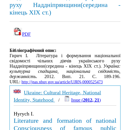
руху Наддніпрянщини(середина -
кінець ХІХ ст.)
PDF
Бібліографічний опис:
Гирич І. Література і формування національної
свідомості чільних діячів українського руху
Наддніпрянщини(середина - кінець ХІХ ст.).
Україна:
культурна спадщина, національна свідомість,
державність
. 2012. Вип. 21. С. 189-196.
URL:
http://jnas.nbuv.gov.ua/article/UJRN-0000525473
Ukraine: Cultural Heritage, National
Identity, Statehood
/
Issue (
2012, 21
)
Hyrych I.
Literature and formation of national
Consciousness of famous public