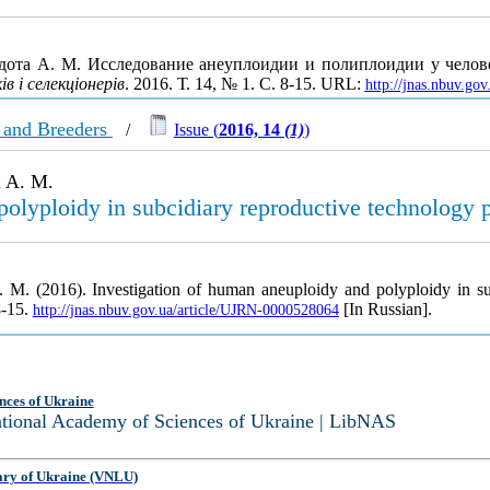
едота А. М. Исследование анеуплоидии и полиплоидии у чело
в і селекціонерів
. 2016. Т. 14, № 1. С. 8-15. URL:
http://jnas.nbuv.go
s and Breeders
/
Issue (
2016, 14
(1)
)
a A. M.
polyploidy in subcidiary reproductive technology
a, A. M. (2016). Investigation of human aneuploidy and polyploidy in
8-15.
[In Russian].
http://jnas.nbuv.gov.ua/article/UJRN-0000528064
nces of Ukraine
National Academy of Sciences of Ukraine | LibNAS
ary of Ukraine (VNLU)