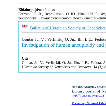
Бібліографічний опис:
Гонтарь Ю. В., Верлинский О. Ю., Ильин И. Е., Ф
технологий.
Вісник Українського товариства генетикі
Bulletin of Ukrainian Society of Geneticist
Gontar Ju. V., Verlinskij O. Ju., Ilin I. E., Fedot
Investigation of human aneuploidy and 
Cite:
Gontar, Ju. V., Verlinskij, O. Ju., Ilin, I. E., Fedot
Ukrainian Society of Geneticists and Breeders
, 14
(1)
, 
National Academy of Scie
Library portal of 
http://libnas.nbuv.gov.ua
Vernadsky National Libr