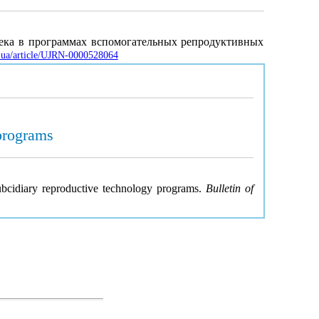
века в программах вспомогательных репродуктивных
v.ua/article/UJRN-0000528064
 programs
 subcidiary reproductive technology programs.
Bulletin of