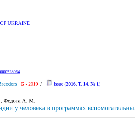
 OF UKRAINE
-0000528064
 Breeders
Б
- 2019
/
Issue (
2016, Т. 14, № 1
)
, Федота А. М.
идии у человека в программах вспомогательны