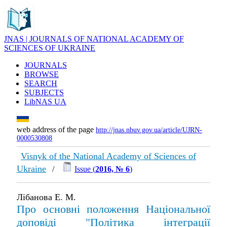
JNAS | JOURNALS OF NATIONAL ACADEMY OF
SCIENCES OF UKRAINE
JOURNALS
BROWSE
SEARCH
SUBJECTS
LibNAS UA
web address of the page
http://jnas.nbuv.gov.ua/article/UJRN-
0000530808
Visnyk of the National Academy of Sciences of
Ukraine
/
Issue (
2016, № 6
)
Лібанова Е. М.
Про основні положення Національної
доповіді "Політика інтеграції