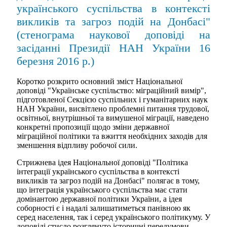
українського суспільства в контексті
викликів та загроз подій на Донбасі"
(стенограма наукової доповіді на
засіданні Президії НАН України 16
березня 2016 р.)
Коротко розкрито основний зміст Національної
доповіді "Українське суспільство: міграційний вимір",
підготовленої Секцією суспільних і гуманітарних наук
НАН України, висвітлено проблемні питання трудової,
освітньої, внутрішньої та вимушеної міграції, наведено
конкретні пропозиції щодо зміни державної
міграційної політики та вжиття необхідних заходів для
зменшення відпливу робочої сили.
Стрижнева ідея Національної доповіді "Політика
інтеграції українського суспільства в контексті
викликів та загроз подій на Донбасі" полягає в тому,
що інтеграція українського суспільства має стати
домінантою державної політики України, а ідея
соборності є і надалі залишатиметься панівною як
серед населення, так і серед українського політикуму. У
доповіді стисло розглянуто історичні передумови