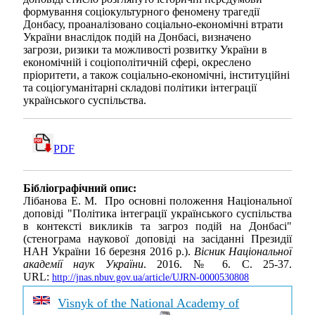
формування соціокультурного феномену трагедії
Донбасу, проаналізовано соціально-економічні втрати
України внаслідок подій на Донбасі, визначено
загрози, ризики та можливості розвитку України в
економічній і соціополітичній сфері, окреслено
пріоритети, а також соціально-економічні, інституційні
та соціогуманітарні складові політики інтеграції
українського суспільства.
PDF
Бібліографічний опис:
Лібанова Е. М. Про основні положення Національної
доповіді "Політика інтеграції українського суспільства
в контексті викликів та загроз подій на Донбасі"
(стенограма наукової доповіді на засіданні Президії
НАН України 16 березня 2016 р.).
Вісник Національної
академії наук України
. 2016. № 6. С. 25-37.
URL:
http://jnas.nbuv.gov.ua/article/UJRN-0000530808
Visnyk of the National Academy of