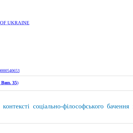
 OF UKRAINE
-0000540653
 Вип. 35
)
в контексті соціально-філософського бачення