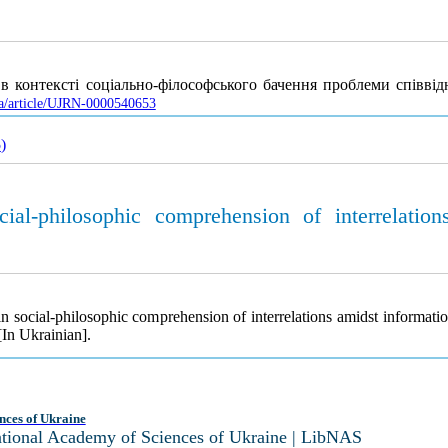
 в контексті соціально-філософського бачення проблеми співвід
.ua/article/UJRN-0000540653
5
)
social-philosophic comprehension of interrelat
on in social-philosophic comprehension of interrelations amidst informa
In Ukrainian].
nces of Ukraine
National Academy of Sciences of Ukraine | LibNAS