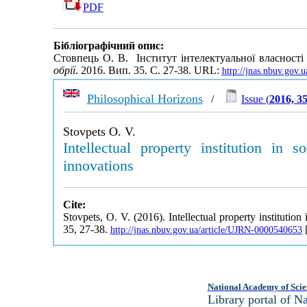
PDF
Бібліографічний опис:
Стовпець О. В. Інститут інтелектуальної власності
обрії
. 2016. Вип. 35. С. 27-38. URL:
http://jnas.nbuv.gov
Philosophical Horizons
/
Issue (
2016, 3
Stovpets O. V.
Intellectual property institution in 
innovations
Cite:
Stovpets, O. V. (2016). Intellectual property instituti
35, 27-38.
[
http://jnas.nbuv.gov.ua/article/UJRN-0000540653
National Academy of Scie
Library portal of 