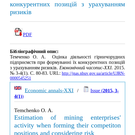
конкурентних позицій з урахуванням
ризиків
PDF
Бібліографічний опис:
Темченко О. А. Оцінка діяльності гірничорудних
підприємств при формуванні їх конкурентних позицій
з урахуванням ризиків.
Економічний часопис-ХХІ
. 2015.
№ 3-4(1). С. 80-83. URL:
http://jnas.nbuv.gov.ua/article/UJRN-
0000545251
Economic annals-XXI
/
Issue (
2015, 3-
4(1)
)
Temchenko O. A.
Estimation of mining enterprises'
activity when forming their competiton
positions and considering risk