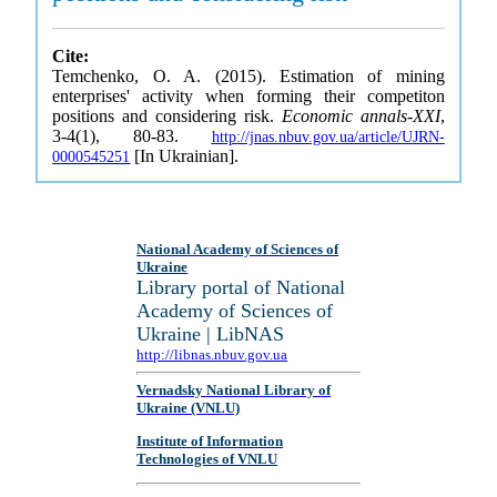
Cite:
Temchenko, O. A. (2015). Estimation of mining
enterprises' activity when forming their competiton
positions and considering risk.
Economic annals-XXI
,
3-4(1), 80-83.
http://jnas.nbuv.gov.ua/article/UJRN-
[In Ukrainian].
0000545251
National Academy of Sciences of
Ukraine
Library portal of National
Academy of Sciences of
Ukraine | LibNAS
http://libnas.nbuv.gov.ua
Vernadsky National Library of
Ukraine (VNLU)
Institute of Information
Technologies of VNLU