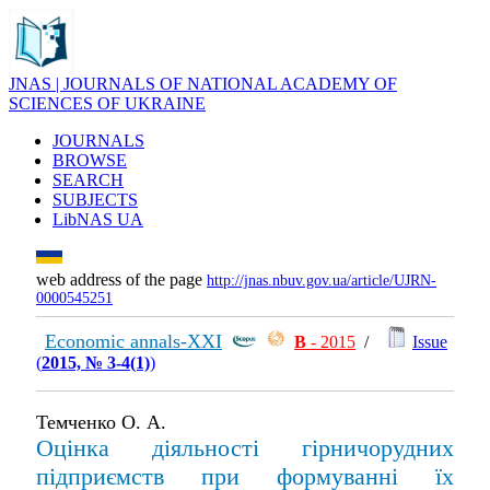
JNAS | JOURNALS OF NATIONAL ACADEMY OF
SCIENCES OF UKRAINE
JOURNALS
BROWSE
SEARCH
SUBJECTS
LibNAS UA
web address of the page
http://jnas.nbuv.gov.ua/article/UJRN-
0000545251
Economic annals-XXI
В
- 2015
/
Issue
(
2015, № 3-4(1)
)
Темченко О. А.
Оцінка діяльності гірничорудних
підприємств при формуванні їх