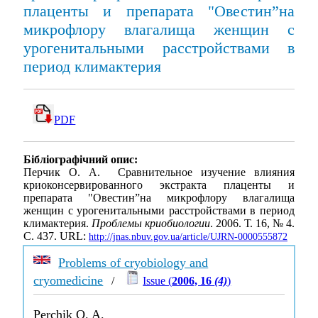
плаценты и препарата "Овестин”на
микрофлору влагалища женщин с
урогенитальными расстройствами в
период климактерия
PDF
Бібліографічний опис:
Перчик О. А. Сравнительное изучение влияния
криоконсервированного экстракта плаценты и
препарата "Овестин”на микрофлору влагалища
женщин с урогенитальными расстройствами в период
климактерия.
Проблемы криобиологии
. 2006. Т. 16, № 4.
С. 437. URL:
http://jnas.nbuv.gov.ua/article/UJRN-0000555872
Problems of cryobiology and
cryomedicine
/
Issue (
2006, 16
(4)
)
Perchik O. A.