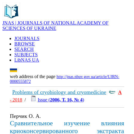
JNAS | JOURNALS OF NATIONAL ACADEMY OF
SCIENCES OF UKRAINE
JOURNALS
BROWSE
SEARCH
SUBJECTS
LibNAS UA
web address of the page
http://jnas.nbuv.gov.ua/article/UJRN-
0000555872
Problems of cryobiology and cryomedicine
А
- 2018
/
Issue (
2006, Т. 16, № 4
)
Перчик О. А.
Сравнительное изучение влияния
криоконсервированного экстракта