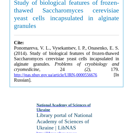
Study of biological features of frozen-
thawed Saccharomyces cerevisiae
yeast cells incapsulated in alginate
granules
Cite:
Ponomareva, V. L., Vysekantsev, I. P., Onasenko, E. S.
(2014). Study of biological features of frozen-thawed
Saccharomyces cerevisiae yeast cells incapsulated in
alginate granules.
Problems of cryobiology and
cryomedicine
, 24
(2)
, 179.
[In
http://jnas.nbuv.gov.ua/article/UJRN-0000556676
Russian].
National Academy of Sciences of
Ukraine
Library portal of National
Academy of Sciences of
Ukraine | LibNAS