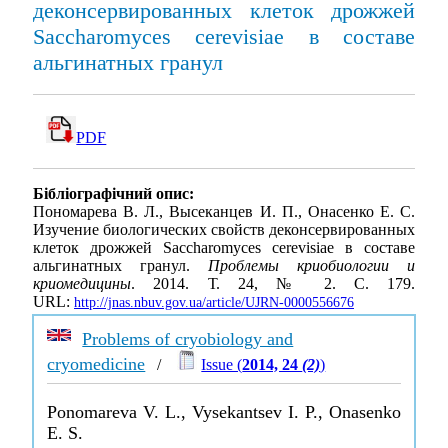
деконсервированных клеток дрожжей
Saccharоmyces cerevisiae в составе
альгинатных гранул
PDF
Бібліографічний опис:
Пономарева В. Л., Высеканцев И. П., Онасенко Е. С.
Изучение биологических свойств деконсервированных
клеток дрожжей Saccharоmyces cerevisiae в составе
альгинатных гранул.
Проблемы криобиологии и
криомедицины
. 2014. Т. 24, № 2. С. 179.
URL:
http://jnas.nbuv.gov.ua/article/UJRN-0000556676
Problems of cryobiology and
cryomedicine
/
Issue (
2014, 24
(2)
)
Ponomareva V. L., Vysekantsev I. P., Onasenko
E. S.