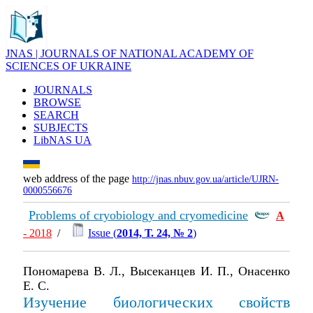
JNAS | JOURNALS OF NATIONAL ACADEMY OF
SCIENCES OF UKRAINE
JOURNALS
BROWSE
SEARCH
SUBJECTS
LibNAS UA
web address of the page
http://jnas.nbuv.gov.ua/article/UJRN-
0000556676
Problems of cryobiology and cryomedicine
А
- 2018
/
Issue (
2014, Т. 24, № 2
)
Пономарева В. Л., Высеканцев И. П., Онасенко
Е. С.
Изучение биологических свойств