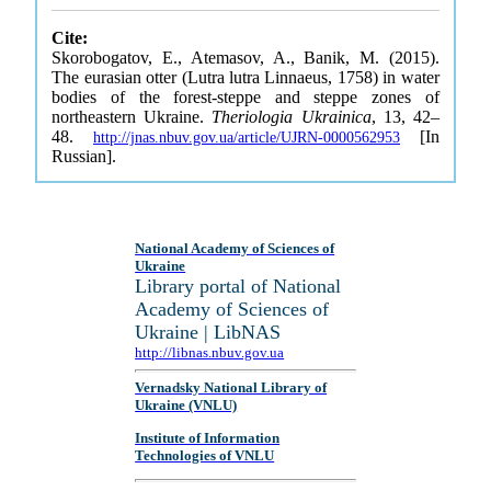
Cite:
Skorobogatov, E., Atemasov, A., Banik, M. (2015).
The eurasian otter (Lutra lutra Linnaeus, 1758) in water
bodies of the forest-steppe and steppe zones of
northeastern Ukraine.
Theriologia Ukrainica
, 13, 42–
48.
[In
http://jnas.nbuv.gov.ua/article/UJRN-0000562953
Russian].
National Academy of Sciences of
Ukraine
Library portal of National
Academy of Sciences of
Ukraine | LibNAS
http://libnas.nbuv.gov.ua
Vernadsky National Library of
Ukraine (VNLU)
Institute of Information
Technologies of VNLU