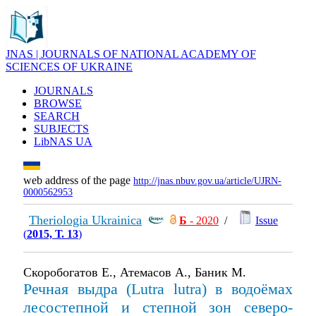
JNAS | JOURNALS OF NATIONAL ACADEMY OF
SCIENCES OF UKRAINE
JOURNALS
BROWSE
SEARCH
SUBJECTS
LibNAS UA
web address of the page
http://jnas.nbuv.gov.ua/article/UJRN-
0000562953
Theriologia Ukrainica
Б
- 2020
/
Issue
(
2015, Т. 13
)
Скоробогатов Е., Атемасов А., Баник М.
Речная выдра (Lutra lutra) в водоёмах
лесостепной и степной зон северо-