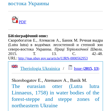
востока Украины
PDF
Бібліографічний опис:
Скоробогатов Е., Атемасов А., Баник М. Речная выдра
(Lutra lutra) в водоёмах лесостепной и степной зон
северо-востока Украины.
Праці Теріологічної Школи
.
2015. Т. 13. С. 42–48.
URL:
http://jnas.nbuv.gov.ua/article/UJRN-0000562953
Theriologia Ukrainica
/
Issue (
2015, 13
)
Skorobogatov E., Atemasov A., Banik M.
The eurasian otter (Lutra lutra
Linnaeus, 1758) in water bodies of the
forest-steppe and steppe zones of
northeastern Ukraine