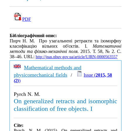
PDF
Бібліографічний опис:
Пирч Н. М. Про узагальнені ретракти та ізоморфну
класифікацію вільних об'єктів. I.
Математичні
методи та фізико-механічні поля
. 2015. Т. 58, № 2. С.
38–46. URL:
http://jnas.nbuv.gov.ua/article/UJRN-0000563557
Mathematical methods and
physicomechanical fields
/
Issue (
2015, 58
(2)
)
Pyrch N. M.
On generalized retracts and isomorphic
classification of free objects. I
Cite:
Pyrch, N. M. (2015). On generalized retracts and