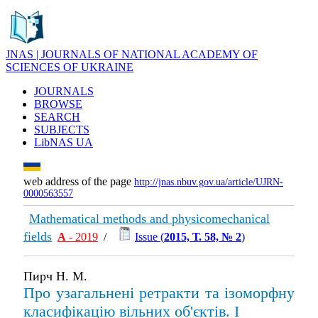
JNAS | JOURNALS OF NATIONAL ACADEMY OF
SCIENCES OF UKRAINE
JOURNALS
BROWSE
SEARCH
SUBJECTS
LibNAS UA
web address of the page
http://jnas.nbuv.gov.ua/article/UJRN-
0000563557
Mathematical methods and physicomechanical
fields
А
- 2019
/
Issue (
2015, Т. 58, № 2
)
Пирч Н. М.
Про узагальнені ретракти та ізоморфну
класифікацію вільних об'єктів. I