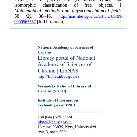
isomorphic classification of free objects. I.
Mathematical methods and physicomechanical fields
,
58
(2)
, 38–46.
http://jnas.nbuv.gov.ua/article/UJRN-
[In Ukrainian].
0000563557
National Academy of Sciences of
Ukraine
Library portal of National
Academy of Sciences of
Ukraine | LibNAS
http://libnas.nbuv.gov.ua
Vernadsky National Library of
Ukraine (VNLU)
Institute of Information
Technologies of VNLU
+38 (044) 525-36-24
libnas@nbuv.gov.ua
Ukraine, 03039, Kyiv, Holosiivskyi
Ave, 3, room 209