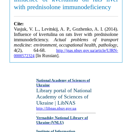
with prednisolone immunodeficiency
Cite:
Vasjuk, V. L., Levitskij, A. P., Gozhenko, A. I. (2014).
Influence of kvertulina on rats liver with prednisolone
immunodeficiency.
Actual problems of transport
medicine: environment, occupational health, pathology
,
4(2), 64-68.
http://jnas.nbuv.gov.ua/article/UJRN-
[In Russian].
0000572324
National Academy of Sciences of
Ukraine
Library portal of National
Academy of Sciences of
Ukraine | LibNAS
http://libnas.nbuv.gov.ua
Vernadsky National Library of
Ukraine (VNLU)
Institute of Information