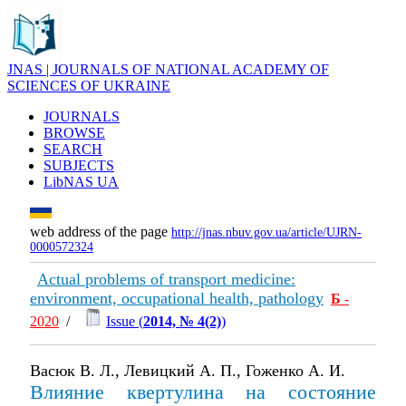
JNAS | JOURNALS OF NATIONAL ACADEMY OF
SCIENCES OF UKRAINE
JOURNALS
BROWSE
SEARCH
SUBJECTS
LibNAS UA
web address of the page
http://jnas.nbuv.gov.ua/article/UJRN-
0000572324
Actual problems of transport medicine:
environment, occupational health, pathology
Б
-
2020
/
Issue (
2014, № 4(2)
)
Васюк В. Л., Левицкий А. П., Гоженко А. И.
Влияние квертулина на состояние