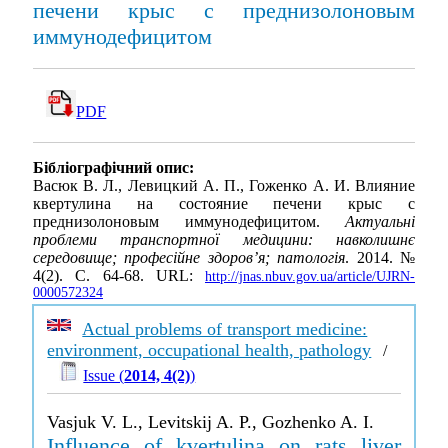
печени крыс с преднизолоновым
иммунодефицитом
PDF
Бібліографічний опис:
Васюк В. Л., Левицкий А. П., Гоженко А. И. Влияние
квертулина на состояние печени крыс с
преднизолоновым иммунодефицитом.
Актуальні
проблеми транспортної медицини: навколишнє
середовище; професійне здоров’я; патологія
. 2014. №
4(2). С. 64-68. URL:
http://jnas.nbuv.gov.ua/article/UJRN-
0000572324
Actual problems of transport medicine:
environment, occupational health, pathology
/
Issue (
2014, 4(2)
)
Vasjuk V. L., Levitskij A. P., Gozhenko A. I.
Influence of kvertulina on rats liver