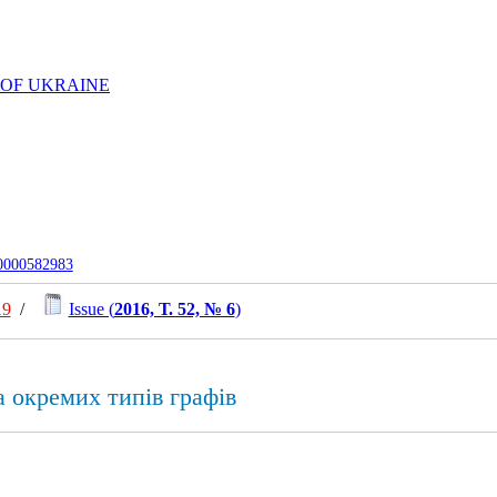
 OF UKRAINE
-0000582983
19
/
Issue (
2016, Т. 52, № 6
)
а окремих типів графів