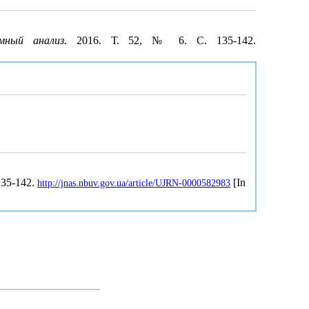
мный анализ
. 2016. Т. 52, № 6. С. 135-142.
135-142.
[In
http://jnas.nbuv.gov.ua/article/UJRN-0000582983