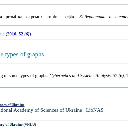
на розмітка окремих типів графів.
Кибернетика и систе
sue (
2016, 52
(6)
)
me types of graphs
ing of some types of graphs.
Cybernetics and Systems Analysis
, 52
(6)
, 
nces of Ukraine
National Academy of Sciences of Ukraine | LibNAS
ary of Ukraine (VNLU)