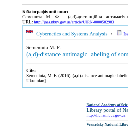
Бібліографічний опис:
Семенюта М. Ф. (a,d)-дистанційна антимагіч
URL:
http://jnas.nbuv.gov.ua/article/UJRN-0000582983
Cybernetics and Systems Analysis
/
Is
Semeniuta M. F.
(a,d)-distance antimagic labeling of so
Cite:
Semeniuta, M. F. (2016). (a,d)-distance antimagic label
Ukrainian].
National Academy of Scie
Library portal of 
http://libnas.nbuv.gov.ua
Vernadsky National Libr