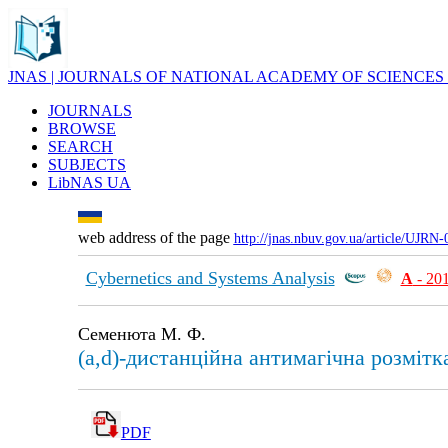
JNAS | JOURNALS OF NATIONAL ACADEMY OF SCIENCES
JOURNALS
BROWSE
SEARCH
SUBJECTS
LibNAS UA
web address of the page
http://jnas.nbuv.gov.ua/article/UJRN
Cybernetics and Systems Analysis
А
- 20
Семенюта М. Ф.
(a,d)-дистанційна антимагічна розмітк
PDF