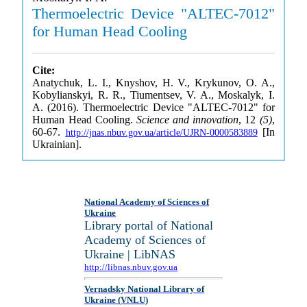
Thermoelectric Device "ALTEC-7012"
for Human Head Cooling
Cite:
Anatychuk, L. I., Knyshov, H. V., Krykunov, O. A.,
Kobylianskyi, R. R., Tiumentsev, V. A., Moskalyk, I.
A. (2016). Thermoelectric Device "ALTEC-7012" for
Human Head Cooling.
Science and innovation
, 12
(5)
,
60-67.
[In
http://jnas.nbuv.gov.ua/article/UJRN-0000583889
Ukrainian].
National Academy of Sciences of
Ukraine
Library portal of National
Academy of Sciences of
Ukraine | LibNAS
http://libnas.nbuv.gov.ua
Vernadsky National Library of
Ukraine (VNLU)