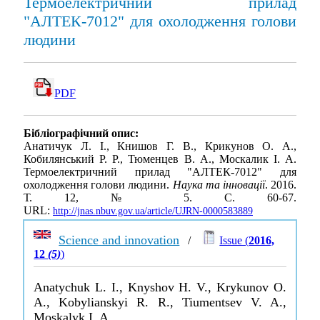
Термоелектричний прилад
"АЛТЕК-7012" для охолодження голови
людини
PDF
Бібліографічний опис:
Анатичук Л. І., Книшов Г. В., Крикунов О. А.,
Кобилянський Р. Р., Тюменцев В. А., Москалик І. А.
Термоелектричний прилад "АЛТЕК-7012" для
охолодження голови людини.
Наука та інновації
. 2016.
Т. 12, № 5. С. 60-67.
URL:
http://jnas.nbuv.gov.ua/article/UJRN-0000583889
Science and innovation
/
Issue (
2016,
12
(5)
)
Anatychuk L. I., Knyshov H. V., Krykunov O.
A., Kobylianskyi R. R., Tiumentsev V. A.,
Moskalyk I. A.