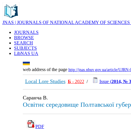
JNAS | JOURNALS OF NATIONAL ACADEMY OF SCIENCES
JOURNALS
BROWSE
SEARCH
SUBJECTS
LibNAS UA
web address of the page
http://jnas.nbuv.gov.ua/article/UJRN
Local Lore Studies
Б
- 2022
/
Issue (
2014, № 3
Саранча В.
Освітнє середовище Полтавської губерн
PDF