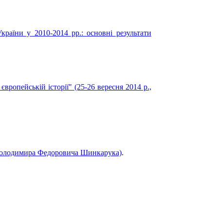
країни у 2010-2014 рр.: основні результати
вропейській історії" (25-26 вересня 2014 р.,
и Володимира Федоровича Шинкарука)
.