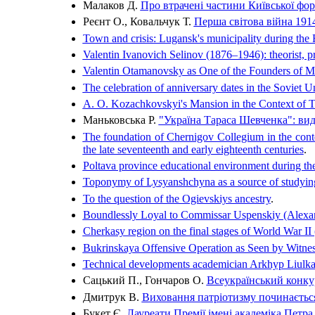
Малаков Д.
Про втрачені частини Київської фор
Реєнт О., Ковальчук Т.
Перша світова війна 1914
Town and crisis: Lugansk's municipality during the 
Valentin Ivanovich Selinov (1876–1946): theorist, pr
Valentin Otamanovsky as One of the Founders of 
The celebration of anniversary dates in the Soviet U
A. O. Kozachkovskyi's Mansion in the Context of T.
Маньковська Р.
"Україна Тараса Шевченка": вид
The foundation of Chernigov Collegium in the context
the late seventeenth and early eighteenth centuries
.
Poltava province educational environment during th
Toponymy of Lysyanshchyna as a source of studying 
To the question of the Ogievskiys ancestry
.
Boundlessly Loyal to Commissar Uspenskiy (Alexan
Cherkasy region on the final stages of World War II 
Bukrinskaya Offensive Operation as Seen by Witne
Technical developments academician Arkhyp Liulka d
Сацький П., Гончаров О.
Всеукраїнський конку
Дмитрук В.
Виховання патріотизму починається
Букет Є.
Лауреати Премії імені академіка Петра