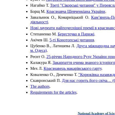
Нагайко Т.
Треті "Сікорські читання" у Переясл
Борщ М.
Краєзнавча Шевченкіана України
.
Завальнюк О., Комарніцький О.
Кам’янець-По
діяльності
.
Нові лауреати найпочеснішої премії в краєзнавс
Степаненко М.
Берестечко в Парижі
.
Акічев Ш.
5-ті Конотопські читання
.
Цубенко В., Латишева Л.
Друга міжнародна нау
м. Одеса)
.
Реєнт О.
25-річчю Народного Руху України при
Калакура Я.
Закарпаття очима знаного історіог
Мех Л.
Краєзнавець макарівського гарту
.
Коваленко О., Демченко Т.
"Корюківка назавжд
Скавронський П.
Для нас горить його свіча… 
The authors
.
Requirements for the articles
.
National Academy of Scie