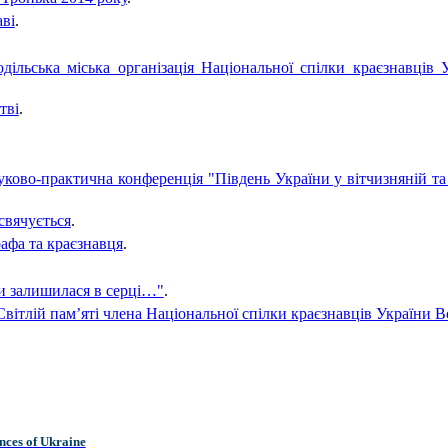
аві
.
дільська міська організація Національної спілки краєзнавців У
тві
.
ково-практична конференція "Південь України у вітчизняній та є
свячується
.
рафа та краєзнавця
.
и залишилася в серці…"
.
(Світлій пам’яті члена Національної спілки краєзнавців Україн
nces of Ukraine