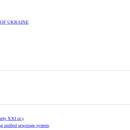
 OF UKRAINE
arly XXI ot.)
.
ng unified sewerage system
.