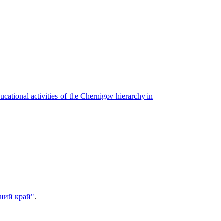
ucational activities of the Chernigov hierarchy in
чний край"
.