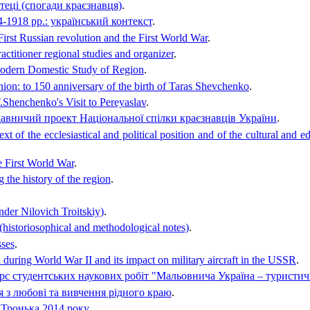
теці (спогади краєзнавця)
.
-1918 рр.: український контекст
.
First Russian revolution and the First World War
.
actitioner regional studies and organizer
.
Modern Domestic Study of Region
.
nion: to 150 anniversary of the birth of Taras Shevchenko
.
Shenchenko's Visit to Pereyaslav
.
авничий проект Національної спілки краєзнавців України
.
 of the ecclesiastical and political position and of the cultural and ed
e First World War
.
the history of the region
.
der Nilovich Troitskiy)
.
(historiosophical and methodological notes)
.
sses
.
uring World War II and its impact on military aircraft in the USSR
.
рс студентських наукових робіт "Мальовнича Україна – туристи
 з любові та вивчення рідного краю
.
 Тронька 2014 року
.