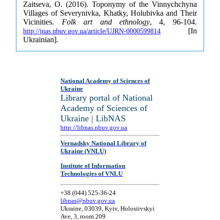
Zaitseva, O. (2016). Toponymy of the Vinnychchyna
Villages of Severynivka, Khatky, Holubivka and Their
Vicinities.
Folk art and ethnology
, 4, 96-104.
[In
http://jnas.nbuv.gov.ua/article/UJRN-0000599814
Ukrainian].
National Academy of Sciences of
Ukraine
Library portal of National
Academy of Sciences of
Ukraine | LibNAS
http://libnas.nbuv.gov.ua
Vernadsky National Library of
Ukraine (VNLU)
Institute of Information
Technologies of VNLU
+38 (044) 525-36-24
libnas@nbuv.gov.ua
Ukraine, 03039, Kyiv, Holosiivskyi
Ave, 3, room 209