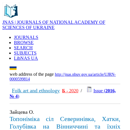
JNAS | JOURNALS OF NATIONAL ACADEMY OF
SCIENCES OF UKRAINE
JOURNALS
BROWSE
SEARCH
SUBJECTS
LibNAS UA
web address of the page
http://jnas.nbuv.gov.ua/article/UJRN-
0000599814
Folk art and ethnology
Б
- 2020
/
Issue (
2016,
№ 4
)
Зайцева О.
Топоніміка сіл Северинівка, Хатки,
Голубівка на Вінниччині та їхніх