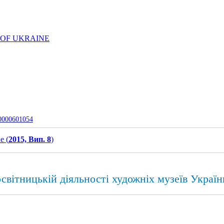
 OF UKRAINE
-0000601054
e (
2015, Вип. 8
)
освітницькій діяльності художніх музеїв Україн