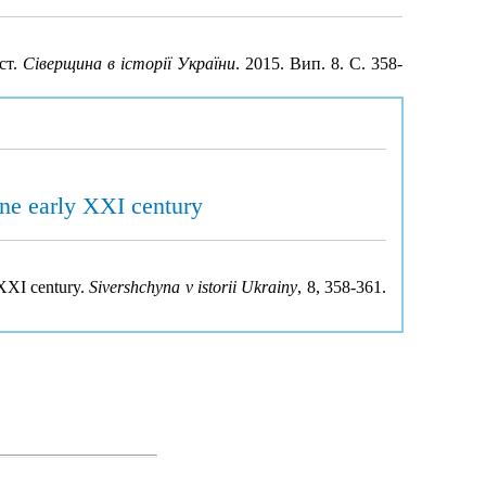
ст.
Сіверщина в історії України
. 2015. Вип. 8. С. 358-
ine early XXI century
 XXI century.
Sivershchyna v istorii Ukrainy
, 8, 358-361.