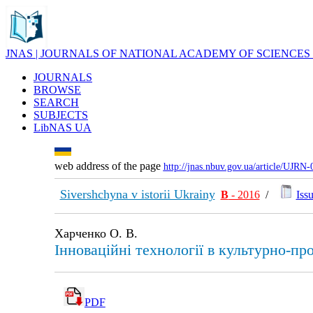
JNAS | JOURNALS OF NATIONAL ACADEMY OF SCIENCES
JOURNALS
BROWSE
SEARCH
SUBJECTS
LibNAS UA
web address of the page
http://jnas.nbuv.gov.ua/article/UJRN
Sivershchyna v istorii Ukrainy
В
- 2016
/
Issu
Харченко О. В.
Інноваційні технології в культурно-пр
PDF