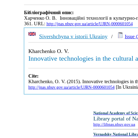
Бібліографічний опис:
Харченко О. В. Інноваційні технології в культурно-
361. URL:
http://jnas.nbuv.gov.ua/article/UJRN-0000601054
Sivershchyna v istorii Ukrainy
/
Issue (
Kharchenko O. V.
Innovative technologies in the cultural
Cite:
Kharchenko, O. V. (2015). Innovative technologies in th
[In Ukraini
http://jnas.nbuv.gov.ua/article/UJRN-0000601054
National Academy of Scie
Library portal of 
http://libnas.nbuv.gov.ua
Vernadsky National Libr