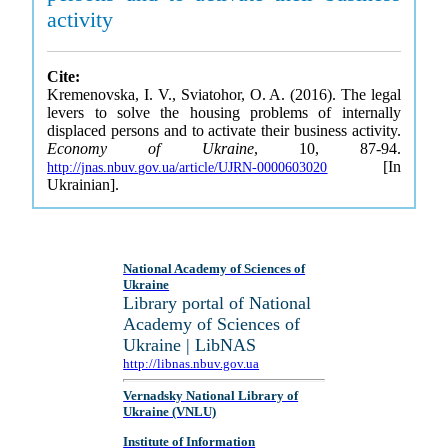
activity
Cite:
Kremenovska, I. V., Sviatohor, O. A. (2016). The legal
levers to solve the housing problems of internally
displaced persons and to activate their business activity.
Economy of Ukraine
, 10, 87-94.
[In
http://jnas.nbuv.gov.ua/article/UJRN-0000603020
Ukrainian].
National Academy of Sciences of
Ukraine
Library portal of National
Academy of Sciences of
Ukraine | LibNAS
http://libnas.nbuv.gov.ua
Vernadsky National Library of
Ukraine (VNLU)
Institute of Information