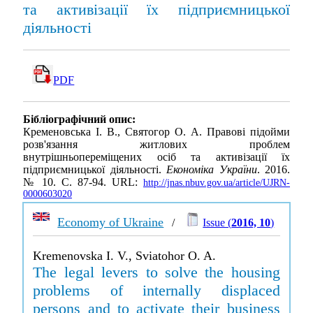
та активізації їх підприємницької
діяльності
PDF
Бібліографічний опис:
Кременовська І. В., Святогор О. А. Правові підойми
розв'язання житлових проблем
внутрішньопереміщених осіб та активізації їх
підприємницької діяльності.
Економіка України
. 2016.
№ 10. С. 87-94. URL:
http://jnas.nbuv.gov.ua/article/UJRN-
0000603020
Economy of Ukraine
/
Issue (
2016, 10
)
Kremenovska I. V., Sviatohor O. A.
The legal levers to solve the housing
problems of internally displaced
persons and to activate their business