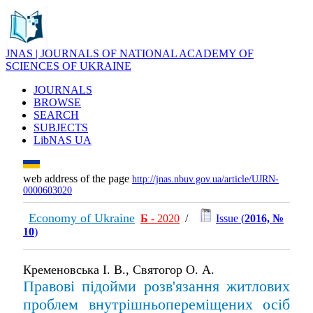
JNAS | JOURNALS OF NATIONAL ACADEMY OF
SCIENCES OF UKRAINE
JOURNALS
BROWSE
SEARCH
SUBJECTS
LibNAS UA
web address of the page
http://jnas.nbuv.gov.ua/article/UJRN-
0000603020
Economy of Ukraine
Б
- 2020
/
Issue (
2016, №
10
)
Кременовська І. В., Святогор О. А.
Правові підойми розв'язання житлових
проблем внутрішньопереміщених осіб