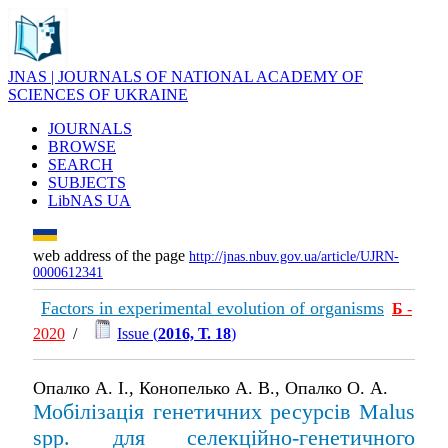
JNAS | JOURNALS OF NATIONAL ACADEMY OF
SCIENCES OF UKRAINE
JOURNALS
BROWSE
SEARCH
SUBJECTS
LibNAS UA
web address of the page
http://jnas.nbuv.gov.ua/article/UJRN-
0000612341
Factors in experimental evolution of organisms
Б
-
2020
/
Issue (
2016, Т. 18
)
Опалко А. І., Конопелько А. В., Опалко О. А.
Мобілізація генетичних ресурсів Malus
spp. для селекційно-генетичного