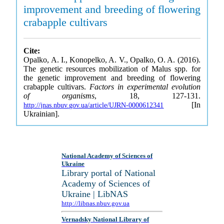
improvement and breeding of flowering
crabapple cultivars
Cite:
Opalko, A. I., Konopelko, A. V., Opalko, O. A. (2016).
The genetic resources mobilization of Malus spp. for
the genetic improvement and breeding of flowering
crabapple cultivars.
Factors in experimental evolution
of organisms
, 18, 127-131.
[In
http://jnas.nbuv.gov.ua/article/UJRN-0000612341
Ukrainian].
National Academy of Sciences of
Ukraine
Library portal of National
Academy of Sciences of
Ukraine | LibNAS
http://libnas.nbuv.gov.ua
Vernadsky National Library of