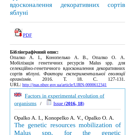
вдосконалення декоративних сортів
яблуні
PDF
Бібліографічний опис:
Опалко А. І., Конопелько А. В., Опалко О. А.
Мобілізація генетичних ресурсів Malus spp. для
селекційно-генетичного вдосконалення декоративних
сортів яблуні.
Фактори експериментальної еволюції
організмів
. 2016. Т. 18. С. 127-131.
URL:
http://jnas.nbuv.gov.ua/article/UJRN-0000612341
Factors in experimental evolution of
organisms
/
Issue (
2016, 18
)
Opalko A. I., Konopelko A. V., Opalko O. A.
The genetic resources mobilization of
Malus spp. for the genetic