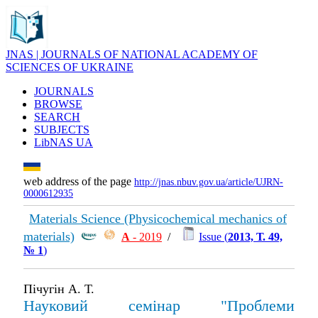
JNAS | JOURNALS OF NATIONAL ACADEMY OF
SCIENCES OF UKRAINE
JOURNALS
BROWSE
SEARCH
SUBJECTS
LibNAS UA
web address of the page
http://jnas.nbuv.gov.ua/article/UJRN-
0000612935
Materials Science (Physicochemical mechanics of
materials)
А
- 2019
/
Issue (
2013, Т. 49,
№ 1
)
Пічугін А. Т.
Науковий семінар "Проблеми