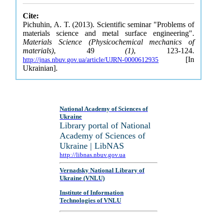
Cite:
Pichuhin, A. T. (2013). Scientific seminar "Problems of
materials science and metal surface engineering".
Materials Science (Physicochemical mechanics of
materials)
, 49
(1)
, 123-124.
[In
http://jnas.nbuv.gov.ua/article/UJRN-0000612935
Ukrainian].
National Academy of Sciences of
Ukraine
Library portal of National
Academy of Sciences of
Ukraine | LibNAS
http://libnas.nbuv.gov.ua
Vernadsky National Library of
Ukraine (VNLU)
Institute of Information
Technologies of VNLU