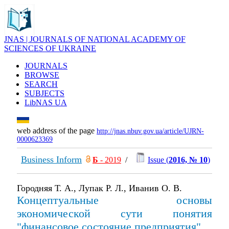
JNAS | JOURNALS OF NATIONAL ACADEMY OF
SCIENCES OF UKRAINE
JOURNALS
BROWSE
SEARCH
SUBJECTS
LibNAS UA
web address of the page
http://jnas.nbuv.gov.ua/article/UJRN-
0000623369
Business Inform
Б
- 2019
/
Issue (
2016, № 10
)
Городняя Т. А., Лупак Р. Л., Иванив О. В.
Концептуальные основы
экономической сути понятия
"финансовое состояние предприятия"