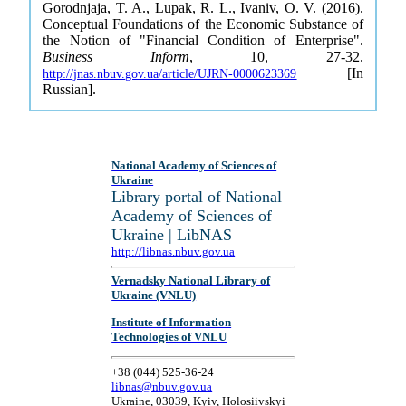
Gorodnjaja, T. A., Lupak, R. L., Ivaniv, O. V. (2016).
Conceptual Foundations of the Economic Substance of
the Notion of "Financial Condition of Enterprise".
Business Inform
, 10, 27-32.
[In
http://jnas.nbuv.gov.ua/article/UJRN-0000623369
Russian].
National Academy of Sciences of
Ukraine
Library portal of National
Academy of Sciences of
Ukraine | LibNAS
http://libnas.nbuv.gov.ua
Vernadsky National Library of
Ukraine (VNLU)
Institute of Information
Technologies of VNLU
+38 (044) 525-36-24
libnas@nbuv.gov.ua
Ukraine, 03039, Kyiv, Holosiivskyi