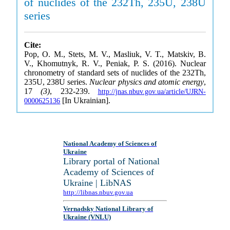
of nuclides of the 232Th, 235U, 238U
series
Cite:
Pop, O. M., Stets, M. V., Masliuk, V. T., Matskiv, B.
V., Khomutnyk, R. V., Peniak, P. S. (2016). Nuclear
chronometry of standard sets of nuclides of the 232Th,
235U, 238U series.
Nuclear physics and atomic energy
,
17
(3)
, 232-239.
http://jnas.nbuv.gov.ua/article/UJRN-
[In Ukrainian].
0000625136
National Academy of Sciences of
Ukraine
Library portal of National
Academy of Sciences of
Ukraine | LibNAS
http://libnas.nbuv.gov.ua
Vernadsky National Library of
Ukraine (VNLU)