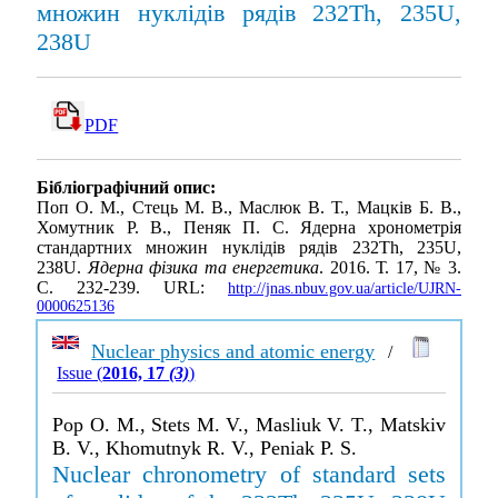
множин нуклідів рядів 232Th, 235U,
238U
PDF
Бібліографічний опис:
Поп О. М., Стець М. В., Маслюк В. Т., Мацків Б. В.,
Хомутник Р. В., Пеняк П. С. Ядерна хронометрія
стандартних множин нуклідів рядів 232Th, 235U,
238U.
Ядерна фізика та енергетика
. 2016. Т. 17, № 3.
С. 232-239. URL:
http://jnas.nbuv.gov.ua/article/UJRN-
0000625136
Nuclear physics and atomic energy
/
Issue (
2016, 17
(3)
)
Pop O. M., Stets M. V., Masliuk V. T., Matskiv
B. V., Khomutnyk R. V., Peniak P. S.
Nuclear chronometry of standard sets