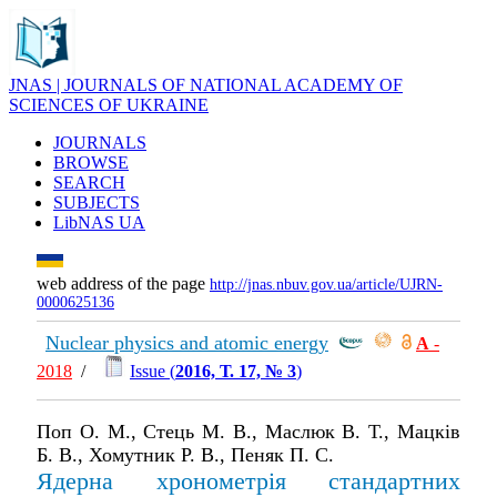
JNAS | JOURNALS OF NATIONAL ACADEMY OF
SCIENCES OF UKRAINE
JOURNALS
BROWSE
SEARCH
SUBJECTS
LibNAS UA
web address of the page
http://jnas.nbuv.gov.ua/article/UJRN-
0000625136
Nuclear physics and atomic energy
А
-
2018
/
Issue (
2016, Т. 17, № 3
)
Поп О. М., Стець М. В., Маслюк В. Т., Мацків
Б. В., Хомутник Р. В., Пеняк П. С.
Ядерна хронометрія стандартних