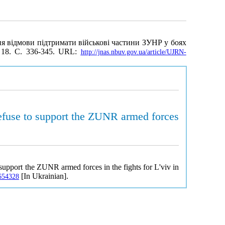
ня відмови підтримати військові частини ЗУНР у боях
 18. С. 336-345. URL:
http://jnas.nbuv.gov.ua/article/UJRN-
 refuse to support the ZUNR armed forces
 support the ZUNR armed forces in the fights for L'viv in
[In Ukrainian].
0654328