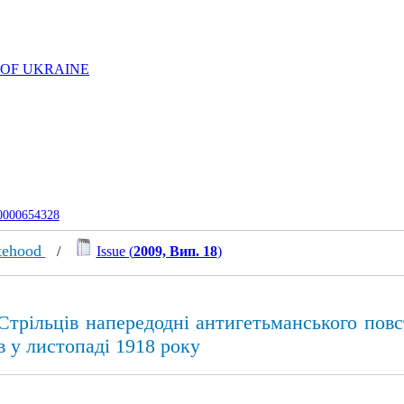
 OF UKRAINE
-0000654328
atehood
/
Issue (
2009, Вип. 18
)
трільців напередодні антигетьманського повс
в у листопаді 1918 року