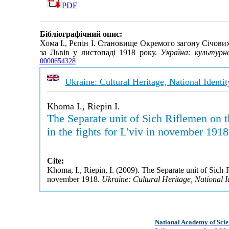
PDF
Бібліографічний опис:
Хома І., Рєпін І. Становище Окремого загону Січови
за Львів у листопаді 1918 року.
Україна: культурн
0000654328
Ukraine: Cultural Heritage, National Identi
Khoma I., Riepin I.
The Separate unit of Sich Riflemen on t
in the fights for L'viv in november 1918
Cite:
Khoma, I., Riepin, I. (2009). The Separate unit of Sich 
november 1918.
Ukraine: Cultural Heritage, National I
National Academy of Scie