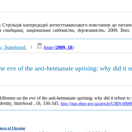
х Стрільців напередодні антигетьманського повстання: до питан
а спадщина, національна свідомість, державність
. 2009. Вип.
ty, Statehood
/
Issue (
2009, 18
)
he eve of the anti-hetmanate uprising: why did it
Riflemen on the eve of the anti-hetmanate uprising: why did it refuse to
dentity, Statehood
, 18, 336-345.
http://jnas.nbuv.gov.ua/article/UJRN-000
nces of Ukraine