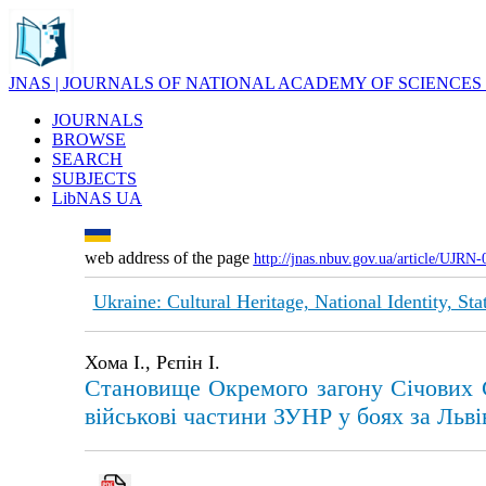
JNAS | JOURNALS OF NATIONAL ACADEMY OF SCIENCES
JOURNALS
BROWSE
SEARCH
SUBJECTS
LibNAS UA
web address of the page
http://jnas.nbuv.gov.ua/article/UJRN
Ukraine: Cultural Heritage, National Identity, St
Хома І., Рєпін І.
Становище Окремого загону Січових С
військові частини ЗУНР у боях за Льві