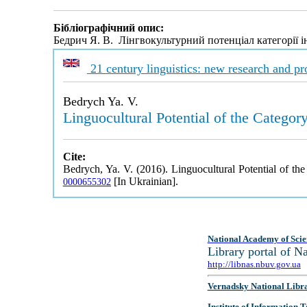
Бібліографічний опис:
Бедрич Я. В. Лінгвокультурний потенціал категорії 
21 century linguistics: new research and pr
Bedrych Ya. V.
Linguocultural Potential of the Categor
Cite:
Bedrych, Ya. V. (2016). Linguocultural Potential of th
[In Ukrainian].
0000655302
National Academy of Scie
Library portal of 
http://libnas.nbuv.gov.ua
Vernadsky National Libr
Institute of Information