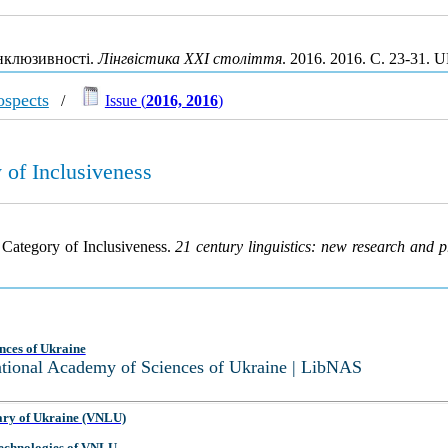
інклюзивності.
Лінгвістика ХХІ століття
. 2016. 2016. С. 23-31. 
ospects
/
Issue (
2016, 2016
)
y of Inclusiveness
e Category of Inclusiveness.
21 century linguistics: new research and p
nces of Ukraine
National Academy of Sciences of Ukraine | LibNAS
ary of Ukraine (VNLU)
 Technologies of VNLU