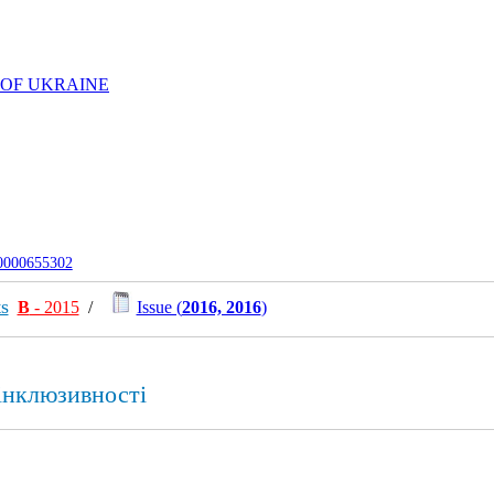
 OF UKRAINE
-0000655302
ts
В
- 2015
/
Issue (
2016, 2016
)
 інклюзивності