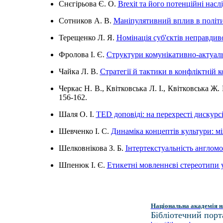
Снєгірьова Є. О.
Brexit та його потенційні наслі
Сотников А. В.
Маніпулятивний вплив в політи
Терещенко Л. Я.
Номінація суб'єктів неправдив
Фролова І. Є.
Структури комунікативно-актуаль
Чайка Л. В.
Стратегії й тактики в конфліктній к
Черкас Н. В., Квітковська Л. І., Квітковська Ж. 
156-162.
Шаля О. І.
TED доповіді: на перехресті дискурс
Шевченко І. С.
Динаміка концептів культури: м
Шелковнікова З. Б.
Інтертекстуальність англом
Шпенюк І. Є.
Етикетні мовленнєві стереотипи 
Національна академія н
Бібліотечний порт