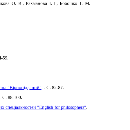
кова О. В., Рахманова І. І., Бобошко Т. М.
4-59.
анна "Вірнопідданий"
. - C. 82-87.
 - C. 88-100.
спеціальностей "English for philosophers"
. -