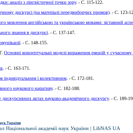
дки: аналіз з лінгвістичної точки зору
. - C. 115-122.
чному дискурсі (на матеріалі передвиборчих промов)
. - C. 123-1
ого мовлення англійською та українською мовами: зіставний аспе
ного знання в дискурсі
. - C. 137-147.
омунікації
. - C. 148-155.
Г.
Основні концептуальні моделі вираження емоцій у сучасному
ів
. - C. 163-171.
іж індивідуальним і колективним
. - C. 172-181.
овного наукового наративу
. - C. 182-188.
у дискурсивних актах науково-академічного дискурсу
. - C. 189-19
аук України
ал Національної академії наук України | LibNAS UA