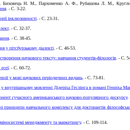
., Биховець Н. М., Пархоменко А. Ф., Рубашова Л. М., Кругли
ння
. - C. 3-22.
орії інклюзивності
. - C. 23-31.
елект
. - C. 32-37.
вання
. - C. 38-45.
я у пітсбурзькому діалекті
. - C. 46-53.
творення наукового тексту: навчання студентів-філологів
. - C. 5
 есеї
. - C. 60-72.
нції у мові наукових періодичних видань
. - C. 73-81.
 у внутрішньому мовленні Дідеріха Геслінга в романі Генріха М
онент сучасного американського науково-популярного дискурсу
.
і принципи навчального комплексу для докторантів філософських 
рміносистемі менеджменту та маркетингу
. - C. 109-114.