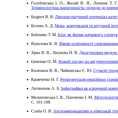
Голубовська І. О., Жалай В. Я., Линник Т. Г
Термінологічна варіативність: підходи до вивче
Бедрич Я. В.
Лінгвокультурний потенціал катег
Бєлова А. Д.
Мова, комунікація та штучний інт
Бобошко Т. М.
Блог як форма наукового спілку
Вуколова К. В.
Вікові особливості слововживанн
Зірка В. В., Зінукова Н. В.
Дискурсивна модель с
Ільченко О. М.
Новий погляд на аргументативні
Калюжна В. В., Чайковська Є. Ю.
Сучасні тенде
Кравченко Н. Г.
Репрезентація емоційних станів
Литвинюк А. Б.
Інфографіка як ключовий комп
Малиновська І. В., Панченко І. М.
Методологічн
C. 101-108.
Слаба О. В.
Англоамериканізми в німецькій те