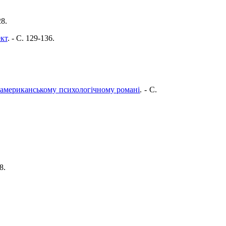
28.
кт
. - C. 129-136.
 американському психологічному романі
. - C.
8.