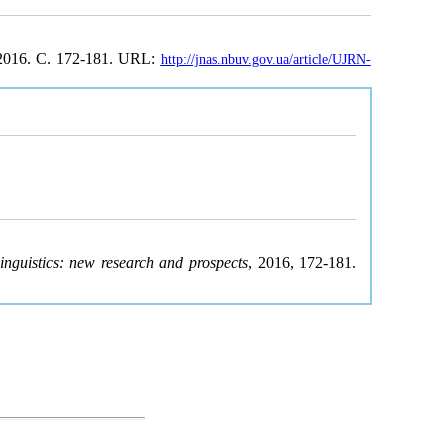
 2016. С. 172-181. URL:
http://jnas.nbuv.gov.ua/article/UJRN-
inguistics: new research and prospects
, 2016, 172-181.