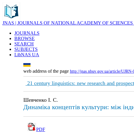
JNAS | JOURNALS OF NATIONAL ACADEMY OF SCIENCES
JOURNALS
BROWSE
SEARCH
SUBJECTS
LibNAS UA
web address of the page
http://jnas.nbuv.gov.ua/article/UJRN
21 century linguistics: new research and prospec
Шевченко І. С.
Динаміка концептів культури: між інд
PDF