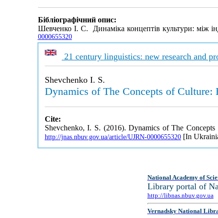
Бібліографічний опис:
Шевченко І. С. Динаміка концептів культури: між і
0000655320
21 century linguistics: new research and pr
Shevchenko I. S.
Dynamics of The Concepts of Culture: 
Cite:
Shevchenko, I. S. (2016). Dynamics of The Concepts 
[In Ukraini
http://jnas.nbuv.gov.ua/article/UJRN-0000655320
National Academy of Scie
Library portal of 
http://libnas.nbuv.gov.ua
Vernadsky National Libr