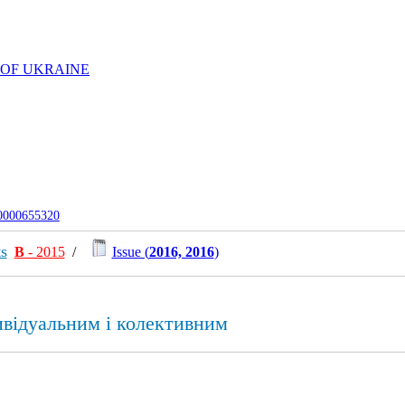
 OF UKRAINE
-0000655320
ts
В
- 2015
/
Issue (
2016, 2016
)
ивідуальним і колективним