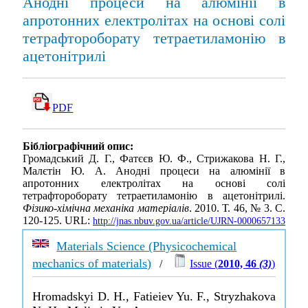
Анодні процеси на алюмінії в
апротонних електролітах на основі солі
тетрафтороборату тетраетиламонію в
ацетонітрилі
PDF
Бібліографічний опис:
Громадський Д. Г., Фатєєв Ю. Ф., Стрижакова Н. Г.,
Малєтін Ю. А. Анодні процеси на алюмінії в
апротонних електролітах на основі солі
тетрафтороборату тетраетиламонію в ацетонітрилі.
Фізико-хімічна механіка матеріалів
. 2010. Т. 46, № 3. С.
120-125. URL:
http://jnas.nbuv.gov.ua/article/UJRN-0000657133
Materials Science (Physicochemical
mechanics of materials)
/
Issue (
2010, 46
(3)
)
Hromadskyi D. H., Fatieiev Yu. F., Stryzhakova