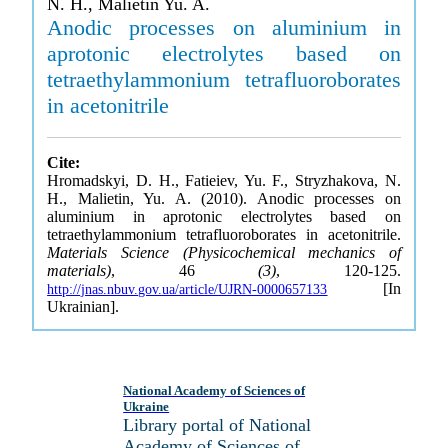
N. H., Malietin Yu. A.
Anodic processes on aluminium in
aprotonic electrolytes based on
tetraethylammonium tetrafluoroborates
in acetonitrile
Cite:
Hromadskyi, D. H., Fatieiev, Yu. F., Stryzhakova, N.
H., Malietin, Yu. A. (2010). Anodic processes on
aluminium in aprotonic electrolytes based on
tetraethylammonium tetrafluoroborates in acetonitrile.
Materials Science (Physicochemical mechanics of
materials)
, 46
(3)
, 120-125.
[In
http://jnas.nbuv.gov.ua/article/UJRN-0000657133
Ukrainian].
National Academy of Sciences of
Ukraine
Library portal of National
Academy of Sciences of