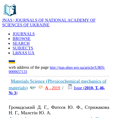
JNAS | JOURNALS OF NATIONAL ACADEMY OF
SCIENCES OF UKRAINE
JOURNALS
BROWSE
SEARCH
SUBJECTS
LibNAS UA
web address of the page
http://jnas.nbuv.gov.ua/article/UJRN-
0000657133
Materials Science (Physicochemical mechanics of
materials)
А
- 2019
/
Issue (
2010, Т. 46,
№ 3
)
Громадський Д. Г., Фатєєв Ю. Ф., Стрижакова
Н. Г., Малєтін Ю. А.