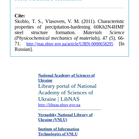
Cite:
Skoblo, T. S., Vlasovets, V. M. (2011). Characteristic
properties of precipitation-hardening 60Kh2N4HMF
steel structure formation.
Materials Science
(Physicochemical mechanics of materials)
, 47
(5)
, 66-
71.
[In
http://jnas.nbuv.gov.ua/article/UJRN-0000658295
Russian].
National Academy of Sciences of
Ukraine
Library portal of National
Academy of Sciences of
Ukraine | LibNAS
http://libnas.nbuv.gov.ua
Vernadsky National Library of
Ukraine (VNLU)
Institute of Information
Technologies of VNLU