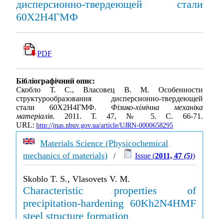
дисперсионно-твердеющей стали
60Х2Н4ГМФ
PDF
Бібліографічний опис:
Скобло Т. С., Власовец В. М. Особенности
структурообразования дисперсионно-твердеющей
стали 60Х2Н4ГМФ.
Фізико-хімічна механіка
матеріалів
. 2011. Т. 47, № 5. С. 66-71.
URL:
http://jnas.nbuv.gov.ua/article/UJRN-0000658295
Materials Science (Physicochemical
mechanics of materials)
/
Issue (
2011, 47
(5)
)
Skoblo T. S., Vlasovets V. M.
Characteristic properties of
precipitation-hardening 60Kh2N4HMF
steel structure formation