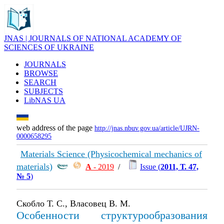
JNAS | JOURNALS OF NATIONAL ACADEMY OF
SCIENCES OF UKRAINE
JOURNALS
BROWSE
SEARCH
SUBJECTS
LibNAS UA
web address of the page
http://jnas.nbuv.gov.ua/article/UJRN-
0000658295
Materials Science (Physicochemical mechanics of
materials)
А
- 2019
/
Issue (
2011, Т. 47,
№ 5
)
Скобло Т. С., Власовец В. М.
Особенности структурообразования