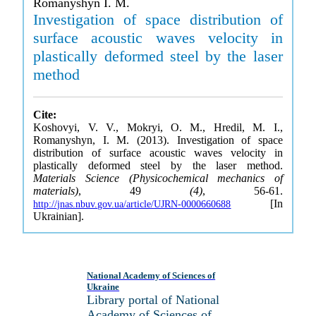
Romanyshyn I. M.
Investigation of space distribution of
surface acoustic waves velocity in
plastically deformed steel by the laser
method
Cite:
Koshovyi, V. V., Mokryi, O. M., Hredil, M. I.,
Romanyshyn, I. M. (2013). Investigation of space
distribution of surface acoustic waves velocity in
plastically deformed steel by the laser method.
Materials Science (Physicochemical mechanics of
materials)
, 49
(4)
, 56-61.
[In
http://jnas.nbuv.gov.ua/article/UJRN-0000660688
Ukrainian].
National Academy of Sciences of
Ukraine
Library portal of National
Academy of Sciences of