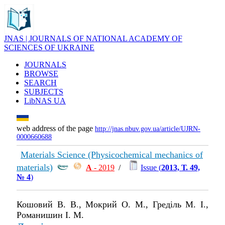
JNAS | JOURNALS OF NATIONAL ACADEMY OF
SCIENCES OF UKRAINE
JOURNALS
BROWSE
SEARCH
SUBJECTS
LibNAS UA
web address of the page
http://jnas.nbuv.gov.ua/article/UJRN-
0000660688
Materials Science (Physicochemical mechanics of
materials)
А
- 2019
/
Issue (
2013, Т. 49,
№ 4
)
Кошовий В. В., Мокрий О. М., Греділь М. І.,
Романишин І. М.