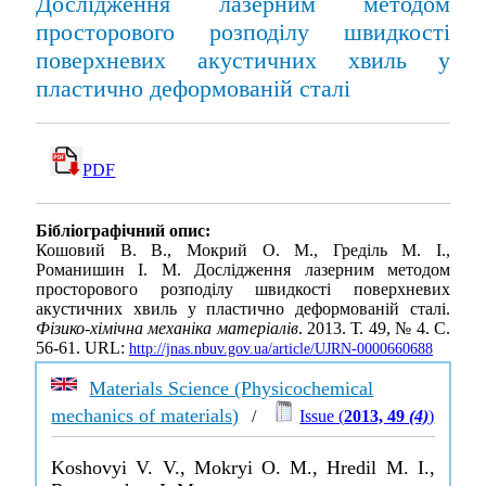
Дослідження лазерним методом
просторового розподілу швидкості
поверхневих акустичних хвиль у
пластично деформованій сталі
PDF
Бібліографічний опис:
Кошовий В. В., Мокрий О. М., Греділь М. І.,
Романишин І. М. Дослідження лазерним методом
просторового розподілу швидкості поверхневих
акустичних хвиль у пластично деформованій сталі.
Фізико-хімічна механіка матеріалів
. 2013. Т. 49, № 4. С.
56-61. URL:
http://jnas.nbuv.gov.ua/article/UJRN-0000660688
Materials Science (Physicochemical
mechanics of materials)
/
Issue (
2013, 49
(4)
)
Koshovyi V. V., Mokryi O. M., Hredil M. I.,