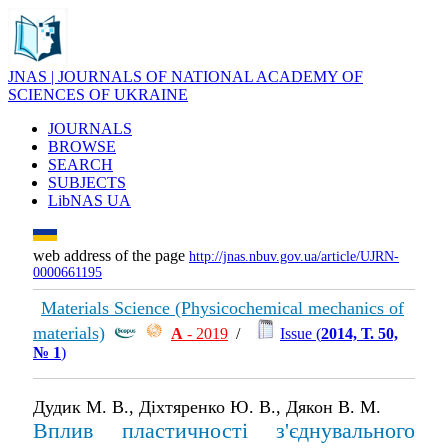
JNAS | JOURNALS OF NATIONAL ACADEMY OF
SCIENCES OF UKRAINE
JOURNALS
BROWSE
SEARCH
SUBJECTS
LibNAS UA
web address of the page
http://jnas.nbuv.gov.ua/article/UJRN-
0000661195
Materials Science (Physicochemical mechanics of
materials)
А
- 2019
/
Issue (
2014, Т. 50,
№ 1
)
Дудик М. В., Діхтяренко Ю. В., Дякон В. М.
Вплив пластичності з'єднувального