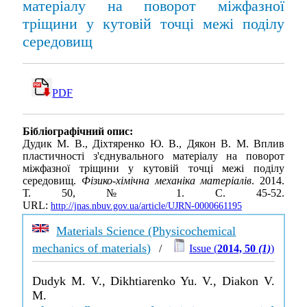
матеріалу на поворот міжфазної
тріщини у кутовій точці межі поділу
середовищ
PDF
Бібліографічний опис:
Дудик М. В., Діхтяренко Ю. В., Дякон В. М. Вплив
пластичності з'єднувального матеріалу на поворот
міжфазної тріщини у кутовій точці межі поділу
середовищ.
Фізико-хімічна механіка матеріалів
. 2014.
Т. 50, № 1. С. 45-52.
URL:
http://jnas.nbuv.gov.ua/article/UJRN-0000661195
Materials Science (Physicochemical
mechanics of materials)
/
Issue (
2014, 50
(1)
)
Dudyk M. V., Dikhtiarenko Yu. V., Diakon V.
M.